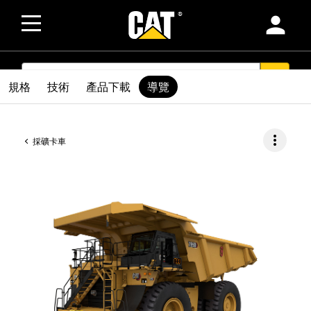
person
SEARCH
search
規格
技術
產品下載
導覽
more_vert
採礦卡車