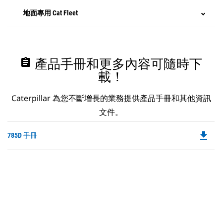
地面專用 Cat Fleet
assignment
產品手冊和更多內容可隨時下
載！
Caterpillar 為您不斷增長的業務提供產品手冊和其他資訊
文件。
file_download
Do
785D 手冊
P
O
in
a
N
Ta