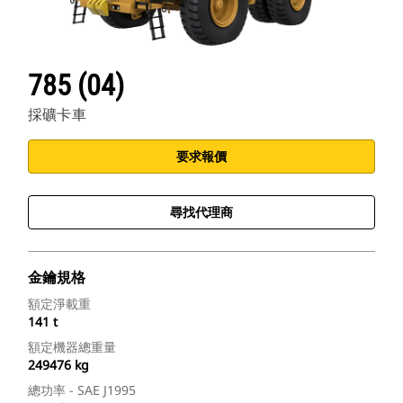
785 (04)
採礦卡車
要求報價
尋找代理商
金鑰規格
額定淨載重
141 t
額定機器總重量
249476 kg
總功率 - SAE J1995