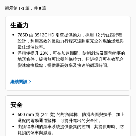
顯示第 1-3 筆，共 8 筆
生產力
785D 由 3512C HD 引擎提供動力，採用 12 汽缸四行程
設計，利用高效的長動力行程來達到更完全的燃油燃燒與
最佳燃油效率。
淨扭矩提升 23%，可在加速期間、陡峭斜坡及嚴苛崎嶇的
地形條件，提供無可比擬的拖拉力。扭矩提升可有效配合
變速箱換檔點，提供最高效率及快速的循環時間。
機械驅動的動力傳動系統及動力換檔變速箱，可在陡峭斜
坡、不良的地面環境、以及滾動阻力高的運輸道路提供無
繼續閱讀
可比擬的效率。
引擎在下坡拖運時可以零燃油燃燒的方式來對抗壓縮，提
供額外的減速效果，其可提升燃油效率。
安全
600 mm 寬 (24" 寬) 的對角階梯、防滑表面與扶手、加上
選配的電動通道豎梯，可提升進出的安全性。
由獲得專利的煞車系統提供優異的控制，其提供即時、防
耗損的煞車與減速。