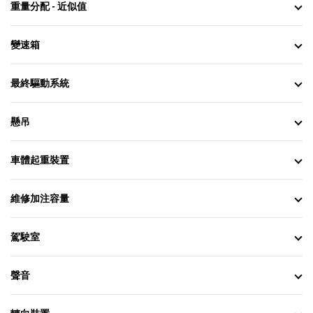
重量分配 - 近似值
變速箱
最終驅動系統
懸吊
車體起重裝置
維修加注容量
駕駛室
聲音