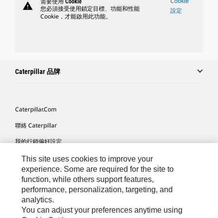
Cookie
需要使用 Cookie
warning
您必須接受使用鎖定目標、功能和性能
設定
Cookie，才能啟用此功能。
Caterpillar 品牌
Caterpillar.com
聯絡 Caterpillar
我的行銷偏好設定
網站地圖
This site uses cookies to improve your
experience. Some are required for the site to
Cookie Settings
function, while others support features,
performance, personalization, targeting, and
法律
analytics.
隱私權
You can adjust your preferences anytime using