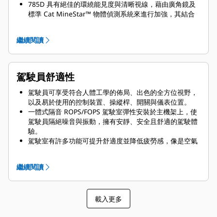
785D 具有絕佳的環繞能見度與清晰視線，藉由廣角鏡及
標準 Cat MineStar™ 物體偵測系統來進行加強，其結合
了雷達和攝影機系統，可警告駕駛員注意機器附近的輕型
車輛或固定危險。
繼續閱讀
得力於車體舉起指示器與卸載時的反向中位器，卸載操作
變得更加安全。
前方與側邊平台的趾護板可防止打滑，還可避免在保養或
維修作業期間有任何工具或鬆脫的物品從平台上掉落。
駕駛員舒適性
駕駛員可享受符合人體工學的佈局、出色的全方位視野，
以及易於使用的控制裝置、操縱桿、開關與儀表位置。
一體式隔音 ROPS/FOPS 駕駛室彈性安裝於主機架上，使
駕駛員隔絕噪音與振動，擁有安靜、安全且舒適的駕駛體
驗。
駕駛室有許多功能可提升舒適度並降低疲勞感，像是空氣
懸吊座椅、減少振動、空調及隔音。
繼續閱讀
載入更多