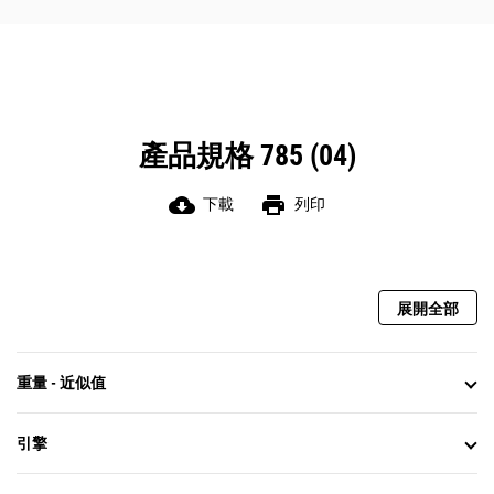
產品規格 785 (04)
cloud_download
print
下載
列印
展開全部
重量 - 近似值
引擎