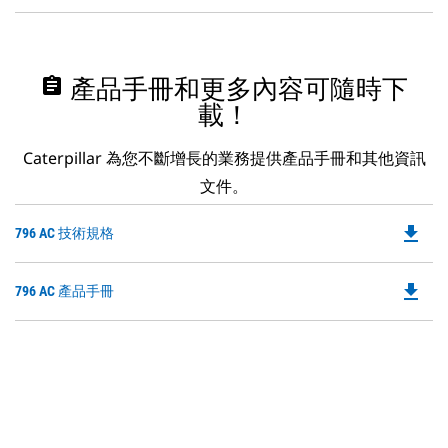
assignment
產品手冊和更多內容可隨時下
載！
Caterpillar 為您不斷增長的業務提供產品手冊和其他資訊
文件。
file_download
Do
796 AC 技術規格
P
O
file_download
Do
796 AC 產品手冊
in
P
a
O
N
in
Ta
a
N
Ta