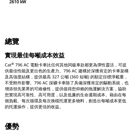
2610 kW
總覽
實現最佳每噸成本效益
®
Cat
796 AC 電動卡車比任何其他同級車款都更為彈性靈活，可提
供最佳性能及更出色的生產力。796 AC 建構於深獲肯定的卡車架構
及高強度結構，提供最高 327 公噸 (360 短噸) 的額定目標淨載重，
不受附件影響。796 AC 採礦卡車除了具備深獲肯定的驅動系統，也
增添領先業界的可維修性，提供值得您仰賴的拖運解決方案，協助
您實現高可靠性、高可用度，以及低廉的生命週期成本。藉由在每
個負載、每次循環及每次換檔托運更多物料，創造出每噸成本更低
的托運操作，提供更佳的收益。
優勢