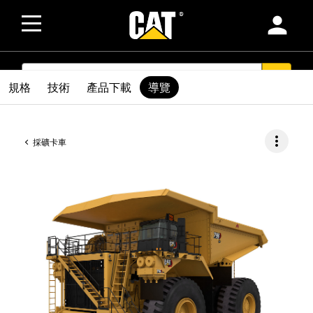
person
SEARCH
search
規格
技術
產品下載
導覽
more_vert
採礦卡車