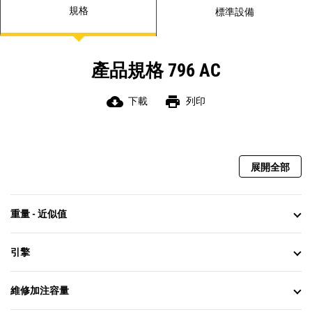
規格
標準設備
產品規格 796 AC
cloud_download
print
下載
列印
展開全部
重量 - 近似值
引擎
維修加注容量