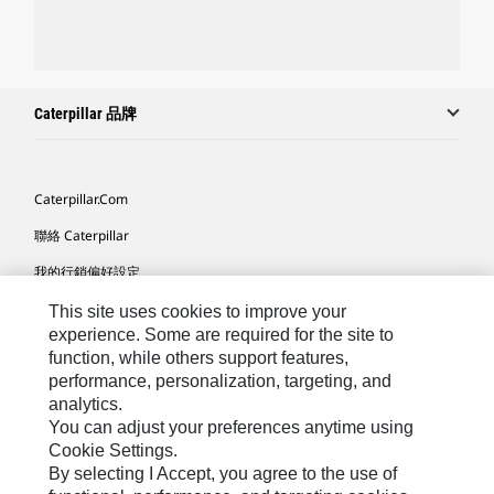
Caterpillar 品牌
Caterpillar.com
聯絡 Caterpillar
我的行銷偏好設定
網站地圖
This site uses cookies to improve your
experience. Some are required for the site to
Cookie Settings
function, while others support features,
performance, personalization, targeting, and
法律
analytics.
隱私權
You can adjust your preferences anytime using
Cookie Settings.
關於 Cat
By selecting I Accept, you agree to the use of