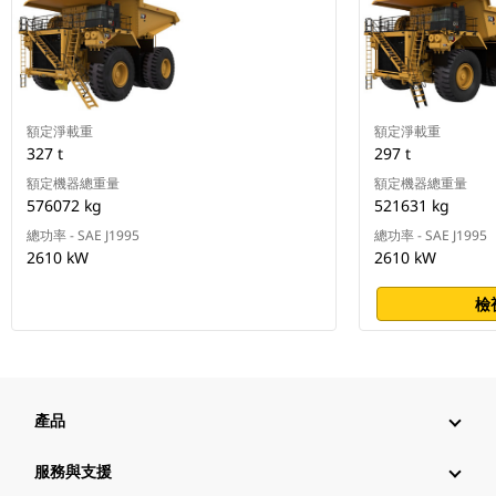
額定淨載重
額定淨載重
327 t
297 t
額定機器總重量
額定機器總重量
576072 kg
521631 kg
總功率 - SAE J1995
總功率 - SAE J1995
2610 kW
2610 kW
檢
產品
服務與支援