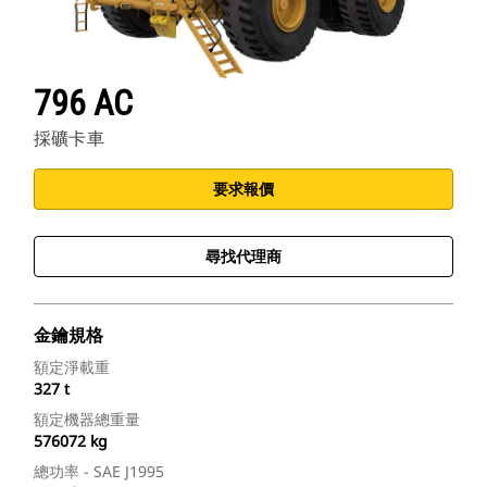
796 AC
採礦卡車
要求報價
尋找代理商
金鑰規格
額定淨載重
327 t
額定機器總重量
576072 kg
總功率 - SAE J1995