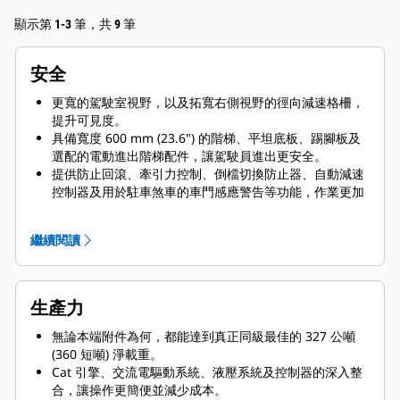
顯示第 1-3 筆，共 9 筆
安全
更寬的駕駛室視野，以及拓寬右側視野的徑向減速格柵，
提升可見度。
具備寬度 600 mm (23.6") 的階梯、平坦底板、踢腳板及
選配的電動進出階梯配件，讓駕駛員進出更安全。
提供防止回滾、牽引力控制、倒檔切換防止器、自動減速
控制器及用於駐車煞車的車門感應警告等功能，作業更加
安心。
藉由精巧的減速格柵來進行全動態減速，並由經實證的
繼續閱讀
Caterpillar 四角油冷式煞車設計支援，以實現穩定操控及
穩固停車。
完全獨立的輔助煞車系統藉由液壓致動輔助煞車踏板提供
緊急可控性，可做為電動控制的備用系統。
生產力
無論本端附件為何，都能達到真正同級最佳的 327 公噸
(360 短噸) 淨載重。
Cat 引擎、交流電驅動系統、液壓系統及控制器的深入整
合，讓操作更簡便並減少成本。