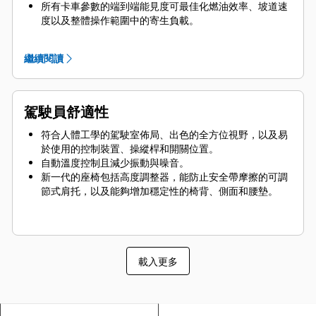
所有卡車參數的端到端能見度可最佳化燃油效率、坡道速
度以及整體操作範圍中的寄生負載。
在維修區中具備優異的慢速控制，以及卓越的馬達扭矩和
駛離挖掘鏟的加速度。
繼續閱讀
駕駛員舒適性
符合人體工學的駕駛室佈局、出色的全方位視野，以及易
於使用的控制裝置、操縱桿和開關位置。
自動溫度控制且減少振動與噪音。
新一代的座椅包括高度調整器，能防止安全帶摩擦的可調
節式肩托，以及能夠增加穩定性的椅背、側面和腰墊。
載入更多