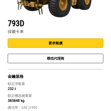
793D
採礦卡車
要求報價
尋找代理商
金鑰規格
額定淨載重
232 t
額定機器總重量
383848 kg
總功率 - SAE J1995