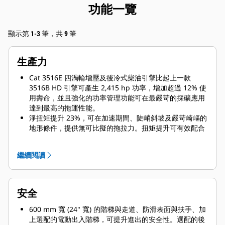
功能一覽
顯示第 1-3 筆，共 9 筆
生產力
Cat 3516E 四渦輪增壓及後冷式柴油引擎比起上一款
3516B HD 引擎可產生 2,415 hp 功率，增加超過 12% 使
用壽命，並且強化的功率管理功能可在最嚴苛的採礦應用
達到最高的拖運性能。
淨扭矩提升 23%，可在加速期間、陡峭斜坡及嚴苛崎嶇的
地形條件，提供無可比擬的拖拉力。扭矩提升可有效配合
變速箱換檔點，提供最高效率及快速的循環時間。
Cat 六速動力換檔變速箱和機械動力傳動系統，搭配電子
繼續閱讀
單體噴射 3516B 高排量引擎，以一致的動力及效率營造
頂尖的動力傳動系統性能
相較於競爭對手的機器，793D 的空載機器重量具備優
勢。其每次負載可提供更高的托運量，同時延長輪胎使用
安全
壽命，並且減少燃油消耗，以及在回程托運時加快循環時
間。
600 mm 寬 (24" 寬) 的階梯與走道、防滑表面與扶手、加
共軌液壓系統提供多達 4% 的額外動力至地面，而非提供
上選配的電動出入階梯，可提升進出的安全性。選配的後