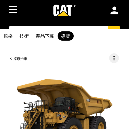
person
SEARCH
search
規格
技術
產品下載
導覽
more_vert
採礦卡車