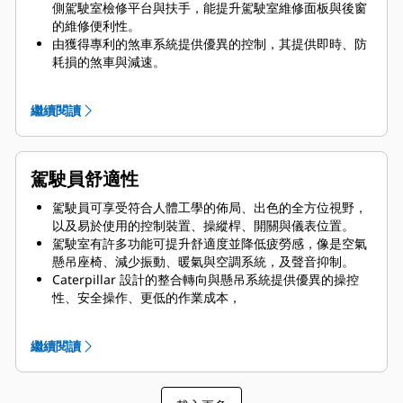
給當下不需要的功能。
側駕駛室檢修平台與扶手，能提升駕駛室維修面板與後窗
的維修便利性。
由獲得專利的煞車系統提供優異的控制，其提供即時、防
耗損的煞車與減速。
793D 具有絕佳的環繞能見度與清晰視線，藉由廣角鏡及
標準 Cat MineStar™ 物體偵測系統來進行加強，其結合
繼續閱讀
了雷達和攝影機系統，可警告駕駛員注意機器附近的輕型
車輛或固定危險。
得力於車體舉起指示器、車體固定纜線與卸載時的反向中
位器，卸載操作變得更加安全。
駕駛員舒適性
輔助引擎停機開關位於地面高度，並且電池斷路開關位於
前保險桿正上方，可由地面高度鎖定電氣系統。
駕駛員可享受符合人體工學的佈局、出色的全方位視野，
以及易於使用的控制裝置、操縱桿、開關與儀表位置。
駕駛室有許多功能可提升舒適度並降低疲勞感，像是空氣
懸吊座椅、減少振動、暖氣與空調系統，及聲音抑制。
Caterpillar 設計的整合轉向與懸吊系統提供優異的操控
性、安全操作、更低的作業成本，
以及舒適的操作體驗。
793D 標準配備具有三點式安全帶的 Cat Comfort 座椅，
繼續閱讀
可調整至駕駛員左肩上的適當高度。獨特的駕駛區指示器
功能讓空氣懸吊能抵銷駕駛員的體重，並調整座椅以保持
最舒適的位置與乘坐體驗。