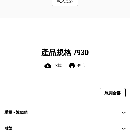
載入更多
產品規格 793D
cloud_download
print
下載
列印
展開全部
重量 - 近似值
引擎