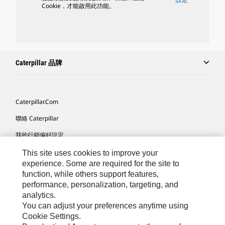
Cookie，才能啟用此功能。
Caterpillar 品牌
Caterpillar.com
聯絡 Caterpillar
我的行銷偏好設定
網站地圖
This site uses cookies to improve your
experience. Some are required for the site to
Cookie Settings
function, while others support features,
performance, personalization, targeting, and
法律
analytics.
隱私權
You can adjust your preferences anytime using
Cookie Settings.
關於 Cat