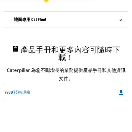
地面專用 Cat Fleet
assignment
產品手冊和更多內容可隨時下
載！
Caterpillar 為您不斷增長的業務提供產品手冊和其他資訊
文件。
file_download
Do
793D 技術規格
P
O
in
a
N
Ta