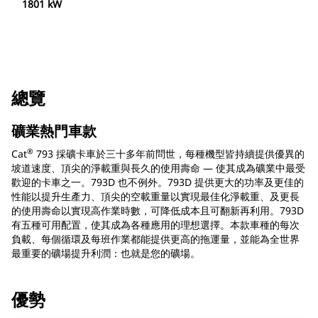
1801 kW
總覽
礦業熱門車款
®
Cat
793 採礦卡車於三十多年前問世，每種機型皆持續提供優異的
坡道速度、頂尖的淨載重與長久的使用壽命 — 使其成為礦業中最受
歡迎的卡車之一。793D 也不例外。793D 提供更大的功率及更佳的
性能以提升生產力、頂尖的空載重量以實現最佳化淨載重、及更長
的使用壽命以實現高作業時數，可降低成本且可翻新再利用。793D
有五種可用配置，使其成為各種應用的理想選擇。本款車種的每次
負載、每個循環及每班作業都能提供更高的拖運量，並能為全世界
最重要的礦場提升利潤：也就是您的礦場。
優勢