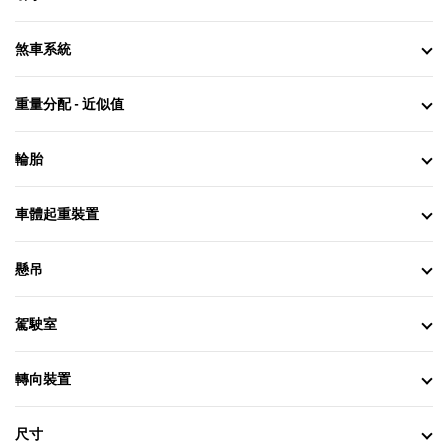
煞車系統
重量分配 - 近似值
輪胎
車體起重裝置
懸吊
駕駛室
轉向裝置
尺寸