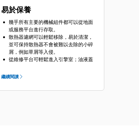
行動的資料見解。*從您的桌上型或行動
易於保養
裝置查看設備資料，以實現最長作業時
間並最佳化資產。儀表板提供工時、里
幾乎所有主要的機械組件都可以從地面
程、位置、怠速時間和燃油使用率等資
或服務平台進行存取。
訊。根據資訊做出決定，以降低成本、
散熱器濾網可以輕鬆移除，易於清潔，
簡化保養程序，並改善您工地的安全
並可保持散熱器不會被難以去除的小碎
性。
屑，例如草屑等入侵。
不論製造商，VisionLink 生產力可蒐集
從維修平台可輕鬆進入引擎室；油液蓋
並統整來自所有設備的機具遙測與工地
和儀表也很容易觸及，自動張緊器可確
資料。*檢視可據以行動的資訊，例如怠
保您永遠無須調整皮帶。
速時間、油耗、位置、淨載重、負載計
繼續閱讀
Cat 技術可幫助您監控機器，而
數、總循環次數等，以改善機器效率、
Caterpillar 服務網路則可幫助您將作業
生產力與使用率。無論在工地中或工地
時間最大化。
外，皆可透過行動裝置、平板或桌上型
裝置存取資料。
Cat® Remote Flash 是一款行動應用程
式，可在技師未到場的情況下更新車載
軟體，使您能在方便的時候執行軟體更
新，提升整體作業效率。