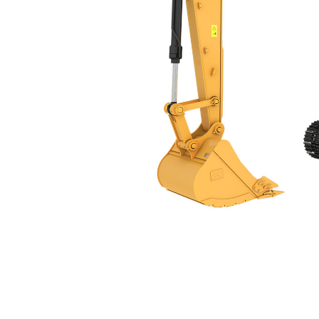
316 GC
優
變更機型