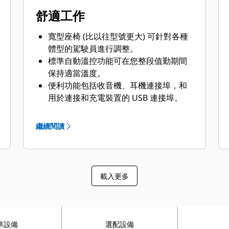
舒適工作
寬型座椅 (比以往型號更大) 可針對各種
體型的駕駛員進行調整。
標準自動溫控功能可在您整段值勤期間
保持適當溫度。
便利功能包括收音機、耳機連接埠，和
用於連接和充電裝置的 USB 連接埠。
控制器前方的杯架和置物空間可以放置
大型杯子和較寬的手機；座椅後面的置
繼續閱讀
物空間可以放置硬盔、大型餐盒和其他
物品。
載入更多
準設備
選配設備