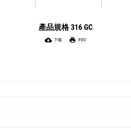
產品規格 316 GC
cloud_download
print
下載
列印