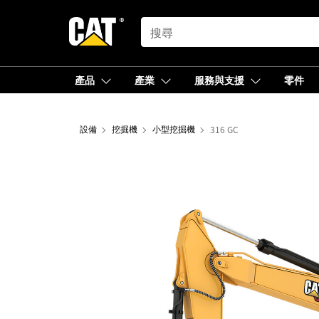
SEARCH
產品
產業
服務與支援
零件
設備
挖掘機
小型挖掘機
316 GC