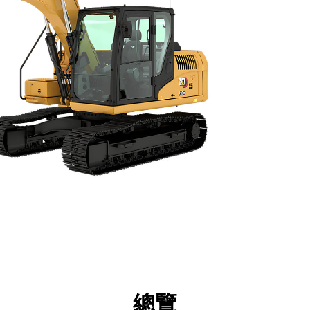
點
規格
機具
導覽
總覽