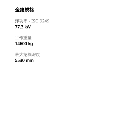
金鑰規格
淨功率 - ISO 9249
77.3 kW
工作重量
14600 kg
最大挖掘深度
5530 mm
尋找代理商
要求報價