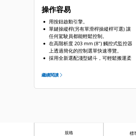
操作容易
用按鈕啟動引擎。
單鍵操縱桿(另有單滑桿操縱桿可選) 讓
任何駕駛員都能輕鬆控制。
在高階析度 203 mm (8") 觸控式監控器
上透過簡化的控制選單快速導覽。
採用全新選配淺型鏟斗，可輕鬆搬運柔
軟、潮濕和黏性物料。
可在持續改善的使用者介面上進行直覺
繼續閱讀
導覽，並透過易於使用的觸控式螢幕功
能表將性能中斷情形降至最低。
使用監控器內的 QR 碼，透過「使用方
式」全系列影片瞭解機器與技術功能。
規格
標