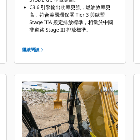
C3.6 引擎輸出功率更強，燃油效率更
高，符合美國環保署 Tier 3 與歐盟
Stage IIIA 規定排放標準，
相當於中國
非道路 Stage III 排放標準。
優異的掘起力和回轉驅動力強化了回轉
扭矩及平順度，顯著提升生產力。
繼續閱讀
主液壓泵採用電子控制，能比以往型號
提供更高效率和將近 2 倍的液流，改善
控制和生產力。
底盤系統和履帶設計更能滿足高生產力
需求，並提供優異的穩定性。
強化的上部機架，賦予 316 GC 更出色
的耐用性。
多種選配鏟斗和機具，讓您勝任更多工
作。
強化鏟斗連桿銷帶來更強勁的挖掘力。
強化斗桿加裝定製鋼條，確保 316 GC
穩定可靠，足以處理任何嚴苛的應用。