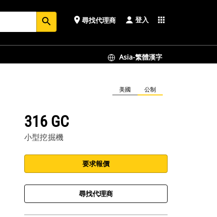
登入
place
apps
尋找代理商
search
Asia-繁體漢字
美國
公制
316 GC
小型挖掘機
要求報價
尋找代理商