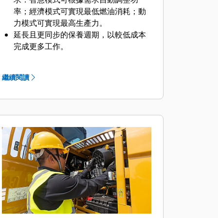
率；經濟模式可實現最低燃油消耗；動
力模式可實現最高生產力。
延長且更同步的保養週期，以較低成本
完成更多工作。
液壓和空氣濾清器的使用壽命都已提
升，同時也取消了先導和箱體排放濾清
繼續閱讀
器。
大部分日常保養可以從地面高度進行，
減少您花在日常任務上的時間。
回轉驅動在液壓系統上運作，無需檢查
或重新加注不同的油液系統。
液壓油和引擎機油的加注量都減少了，
卻不犧牲性能或使用壽命。
當液壓需求較低時，自動引擎控制 (AEC)
系統會降低 RPM，有助於降低燃油成
本。
無論機隊大小或設備製造商，
VisionLink® 能為所有資產提供可據以