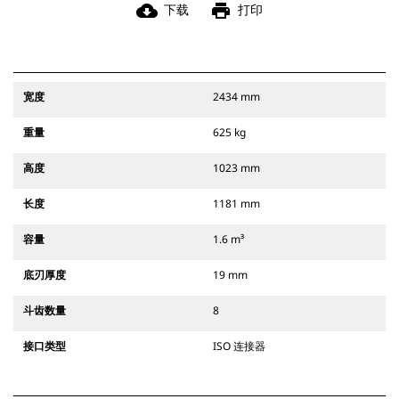
cloud_download
print
下载
打印
宽度
2434 mm
重量
625 kg
高度
1023 mm
长度
1181 mm
容量
1.6 m³
底刃厚度
19 mm
斗齿数量
8
接口类型
ISO 连接器