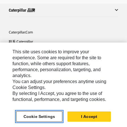
Caterpillar 品牌
Caterpillar.com
联系 Caterpillar
我的营销首选项
This site uses cookies to improve your
experience. Some are required for the site to
站点地图
function, while others support features,
performance, personalization, targeting, and
Cookie Settings
analytics.
法律
You can adjust your preferences anytime using
Cookie Settings.
隐私
By selecting I Accept, you agree to the use of
functional, performance, and targeting cookies.
Africa, Middle East ‧ Chinese
© 2026 Caterpillar. 保留所有权利
Cookie Settings
I Accept