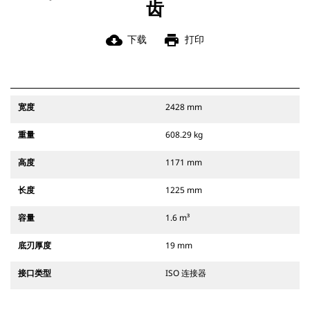
齿
cloud_download
print
下载
打印
宽度
2428 mm
重量
608.29 kg
高度
1171 mm
长度
1225 mm
容量
1.6 m³
底刃厚度
19 mm
接口类型
ISO 连接器