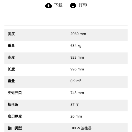
cloud_download
print
下载
打印
宽度
2060 mm
重量
634 kg
高度
933 mm
长度
996 mm
容量
0.9 m³
夹钳开口
743 mm
蛤形角
87 度
底刃厚度
20 mm
接口类型
HPL-V 连接器