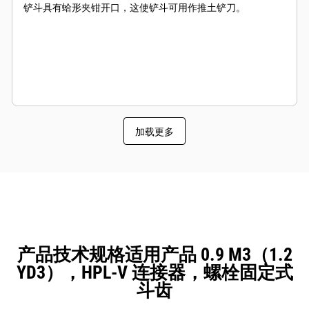
铲斗具有蛤形夹钳开口，这使铲斗可用作推土铲刀。
加载更多
产品技术规格适用产品 0.9 M3（1.2
YD3），HPL-V 连接器，螺栓固定式
斗齿