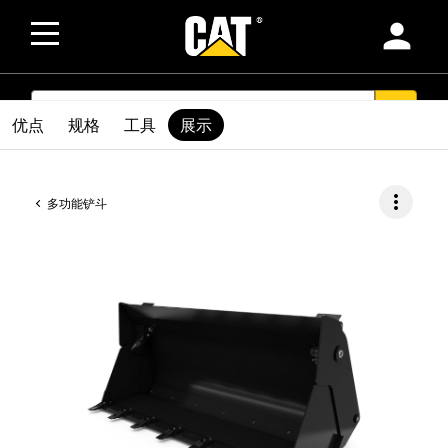
person
SEARCH
search
优点
规格
工具
展示
more_vert
多功能铲斗