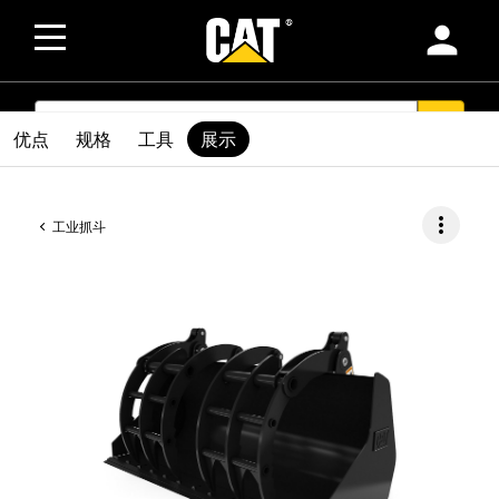
person
SEARCH
search
优点
规格
工具
展示
more_vert
工业抓斗