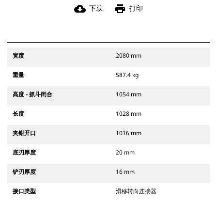
cloud_download
print
下载
打印
宽度
2080 mm
重量
587.4 kg
高度 - 抓斗闭合
1054 mm
长度
1028 mm
夹钳开口
1016 mm
底刃厚度
20 mm
铲刃厚度
16 mm
接口类型
滑移转向连接器