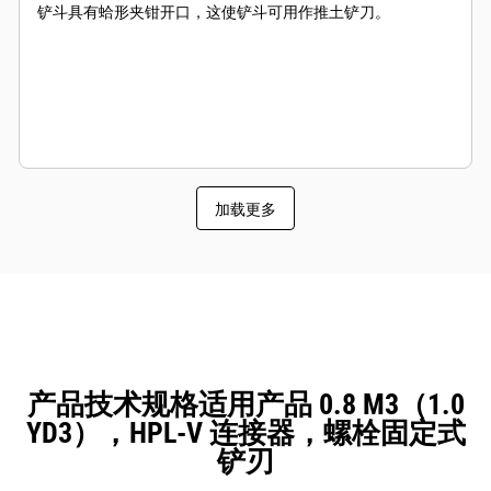
铲斗具有蛤形夹钳开口，这使铲斗可用作推土铲刀。
加载更多
产品技术规格适用产品 0.8 M3（1.0
YD3），HPL-V 连接器，螺栓固定式
铲刃