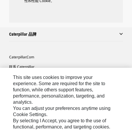
性和性能 Cookie。
Caterpillar 品牌
Caterpillar.com
联系 Caterpillar
我的营销首选项
This site uses cookies to improve your
experience. Some are required for the site to
站点地图
function, while others support features,
performance, personalization, targeting, and
Cookie Settings
analytics.
法律
You can adjust your preferences anytime using
Cookie Settings.
隐私
By selecting I Accept, you agree to the use of
functional, performance, and targeting cookies.