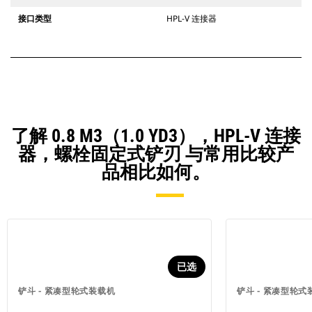
接口类型
HPL-V 连接器
了解 0.8 M3（1.0 YD3），HPL-V 连接
器，螺栓固定式铲刃 与常用比较产
品相比如何。
已选
铲斗 - 紧凑型轮式装载机
铲斗 - 紧凑型轮式