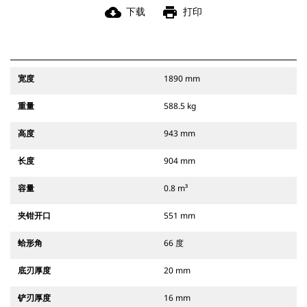
cloud_download
print
下载
打印
宽度
1890 mm
重量
588.5 kg
高度
943 mm
长度
904 mm
容量
0.8 m³
夹钳开口
551 mm
蛤形角
66 度
底刃厚度
20 mm
铲刃厚度
16 mm