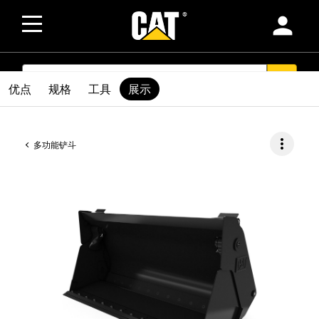
person
SEARCH
search
优点
规格
工具
展示
more_vert
多功能铲斗