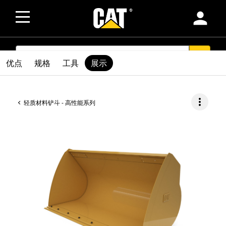
person
SEARCH
search
优点
规格
工具
展示
more_vert
轻质材料铲斗 - 高性能系列