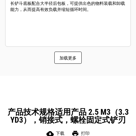
长铲斗底板配合大半径后包板，可提供出色的物料装载和卸载
能力，从而提高有效负载并缩短循环时间。
加载更多
产品技术规格适用产品 2.5 M3（3.3
YD3），销接式，螺栓固定式铲刃
cloud_download
print
下载
打印