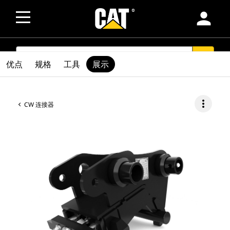
person
SEARCH
search
优点
规格
工具
展示
more_vert
CW 连接器