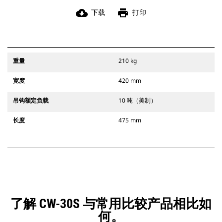
cloud_download
print
下载
打印
重量
210 kg
宽度
420 mm
吊钩额定负载
10 吨（美制）
长度
475 mm
了解 CW-30S 与常用比较产品相比如
何。