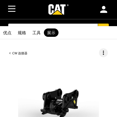
person
SEARCH
search
优点
规格
工具
展示
more_vert
CW 连接器