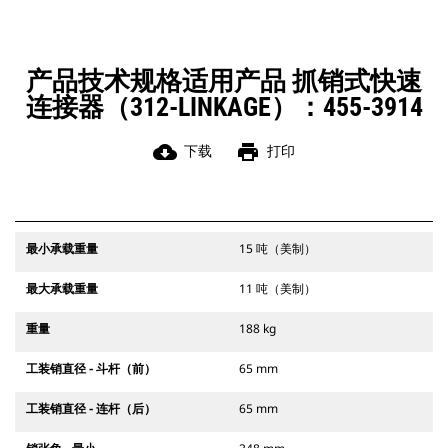
产品技术规格适用产品 抓销式快速
连接器（312-LINKAGE）：455-3914
cloud_download
print
下载
打印
最小承载重量
15 吨（美制）
最大承载重量
11 吨（美制）
重量
188 kg
工装销直径 - 斗杆（前）
65 mm
工装销直径 - 连杆（后）
65 mm