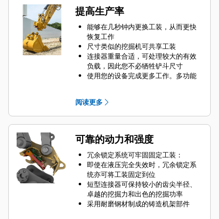
提高生产率
能够在几秒钟内更换工装，从而更快
恢复工作
尺寸类似的挖掘机可共享工装
连接器重量合适，可处理较大的有效
负载，因此您不必牺牲铲斗尺寸
使用您的设备完成更多工作。多功能
性更佳，让您可以轻松地切换挖掘、
平整、物料处理、压实土壤、碎石等
阅读更多
功能。
提供适用于特定连接器尺寸的多种挖
渠宽度：
抓销式性能铲斗 – 凹销可进一步减小
可靠的动力和强度
齿尖半径
反向连接铲斗以便清理和整理角落
冗余锁定系统可牢固固定工装：
即使在液压完全失效时，冗余锁定系
统亦可将工装固定到位
短型连接器可保持较小的齿尖半径、
卓越的挖掘力和出色的挖掘功率
采用耐磨钢材制成的铸造机架部件
集成式居中吊耳可适应多种钩环组