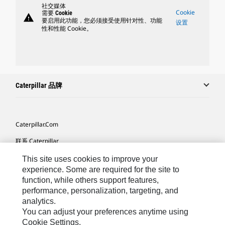
社交媒体
Cookie
需要 Cookie
warning
要启用此功能，您必须接受使用针对性、功能
设置
性和性能 Cookie。
Caterpillar 品牌
Caterpillar.com
联系 Caterpillar
我的营销首选项
This site uses cookies to improve your
experience. Some are required for the site to
站点地图
function, while others support features,
performance, personalization, targeting, and
Cookie Settings
analytics.
法律
You can adjust your preferences anytime using
Cookie Settings.
隐私