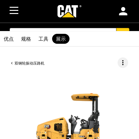
person
SEARCH
search
优点
规格
工具
展示
more_vert
双钢轮振动压路机