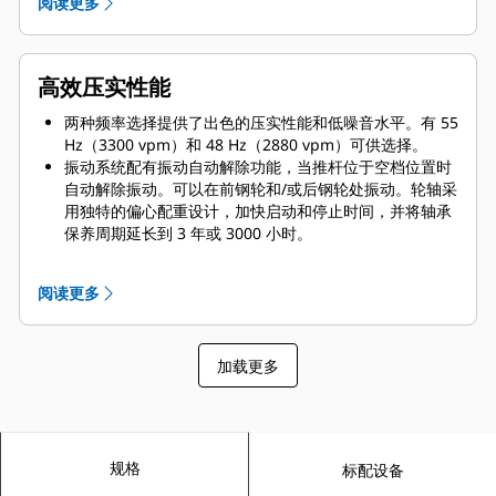
阅读更多
牵引力控制选件采用销接式设计，安装快速方便。现场改
装可在一个小时内完成。
高效压实性能
两种频率选择提供了出色的压实性能和低噪音水平。有 55
Hz（3300 vpm）和 48 Hz（2880 vpm）可供选择。
振动系统配有振动自动解除功能，当推杆位于空档位置时
自动解除振动。可以在前钢轮和/或后钢轮处振动。轮轴采
用独特的偏心配重设计，加快启动和停止时间，并将轴承
保养周期延长到 3 年或 3000 小时。
50 mm（2 in）钢轮偏置功能增强了机器在靠近路缘时的
控制能力，提供更大的覆盖范围。
阅读更多
加载更多
规格
标配设备