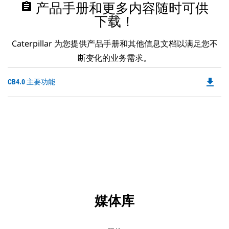
assignment
产品手册和更多内容随时可供
下载！
Caterpillar 为您提供产品手册和其他信息文档以满足您不
断变化的业务需求。
file_download
Do
CB4.0 主要功能
P
O
in
a
N
Ta
媒体库