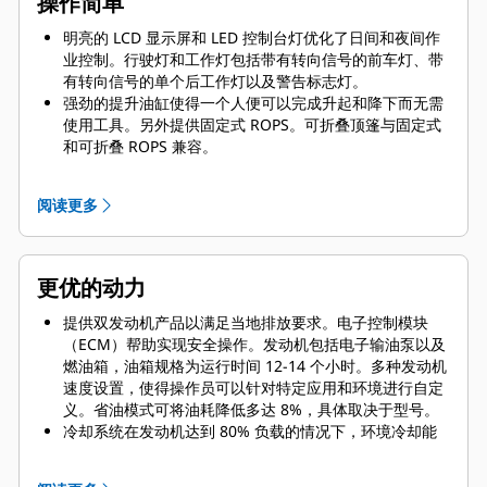
操作简单
明亮的 LCD 显示屏和 LED 控制台灯优化了日间和夜间作
业控制。行驶灯和工作灯包括带有转向信号的前车灯、带
有转向信号的单个后工作灯以及警告标志灯。
强劲的提升油缸使得一个人便可以完成升起和降下而无需
使用工具。另外提供固定式 ROPS。可折叠顶篷与固定式
和可折叠 ROPS 兼容。
提供多种语言选项以满足各种操作员的需求。显示屏选项
包括发动机转速、燃油油位、工时计、冷却液温度、液压
阅读更多
油温度、电压。默认屏幕包括：发动机转速、燃油油位、
液压油温度以及可以让操作员了解低水位（喷洒系统）、
省油模式、钢轮选择、灯、喷水设置、牵引力控制、再
生、停车制动器和警告指示灯的可视指示器。
更优的动力
直观的多功能控制面板，带有防破坏保护装置，实现出色
的性能。易于查看的 LCD 显示屏和控制面板上醒目的
提供双发动机产品以满足当地排放要求。电子控制模块
LED 灯，不论在白天还是夜晚都可以方便地操作。一体式
（ECM）帮助实现安全操作。发动机包括电子输油泵以及
防破坏保护盖可对数值加以保护。
燃油箱，油箱规格为运行时间 12-14 个小时。多种发动机
速度设置，使得操作员可以针对特定应用和环境进行自定
义。省油模式可将油耗降低多达 8%，具体取决于型号。
冷却系统在发动机达到 80% 负载的情况下，环境冷却能
力为 49�C（120�F）。液压驱动的风扇电机可以变速并
降低噪音水平。