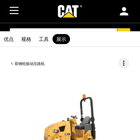
person
SEARCH
search
优点
规格
工具
展示
more_vert
双钢轮振动压路机