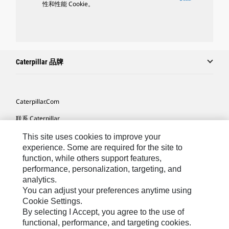
性和性能 Cookie。
Caterpillar 品牌
Caterpillar.com
联系 Caterpillar
我的营销首选项
This site uses cookies to improve your
experience. Some are required for the site to
站点地图
function, while others support features,
performance, personalization, targeting, and
Cookie Settings
analytics.
法律
You can adjust your preferences anytime using
Cookie Settings.
隐私
By selecting I Accept, you agree to the use of
functional, performance, and targeting cookies.