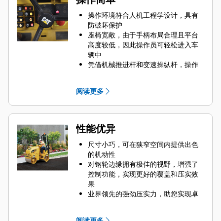
操作环境符合人机工程学设计，具有
防破坏保护
座椅宽敞，由于手柄布局合理且平台
高度较低，因此操作员可轻松进入车
辆中
凭借机械推进杆和变速操纵杆，操作
非常简单
阅读更多
性能优异
尺寸小巧，可在狭窄空间内提供出色
的机动性
对钢轮边缘拥有极佳的视野，增强了
控制功能，实现更好的覆盖和压实效
果
业界领先的强劲压实力，助您实现卓
越效益
145 L（38 gal）的大水箱容量，位居
阅读更多