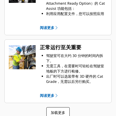
Attachment Ready Option）的 Cat
Assist 功能包括：
利用应用配置文件，您可以按照应用
或者操作员偏好来保存机器设置。您
可以使用由我们的专业操作员定义的
阅读更多
默认配置文件，也可以针对不同的作
业或多个操作员来自定义配置文件。
您可以使用操作员 ID 来保存自定义的
触摸屏设置、机器设置，以及使用
正常运行至关重要
Product Link 来跟踪各操作员的工作
效率、安全意识，确定是否需要进行
驾驶室可在大约 30 分钟的时间内拆
培训。
下。
机器安全系统 – 密码功能要求操作员
无需工具，在需要时可轻松在驾驶室
输入 ID 来启动机器，从而防止机器被
地板的下方进行检修。
盗以及未经授权的操作。
出厂时可以选装带有 3D 硬件的 Cat
Grade，无需以后另行购买。
通过读/写远程故障排除，代理商技师
可以远程诊断更多问题，节省了服务
阅读更多
通话的时间。
将安全放在第一位，通过额外的摄像
头选件来改善机器周围的视野。
加载更多
平台带有护栏，加油或接近其他维护