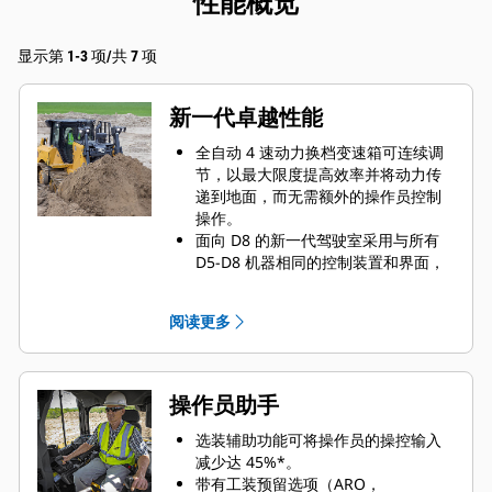
性能概览
显示第 1-3 项/共 7 项
新一代卓越性能
全自动 4 速动力换档变速箱可连续调
节，以最大限度提高效率并将动力传
递到地面，而无需额外的操作员控制
操作。
面向 D8 的新一代驾驶室采用与所有
D5-D8 机器相同的控制装置和界面，
让操作员可以更高效地操作不同的推
土机。
阅读更多
铲刀的尺寸与机器适配，助您以更少
的趟数完成作业。
高架链轮改善了驾驶和平衡，并提高
了穿透力。
操作员助手
标配加长型底盘系统，机器后部配备
更多履带，以实现出色的推土性能。
选装辅助功能可将操作员的操控输入
为您的推土机在出厂时加装选件，以
减少达 45%*。
轻松应对槽沟推土、裂土等任务。
带有工装预留选项（ARO，