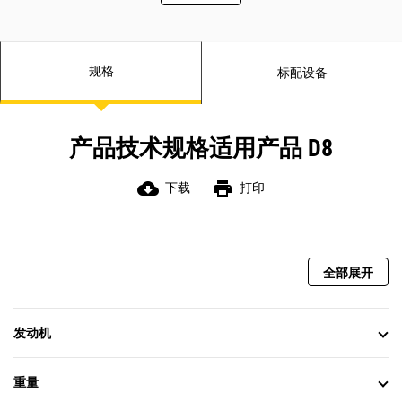
保养点时更加安全。
高架链轮简化了清理工作，并实现了
方便的模块化维修。
按需运转的反转液压风扇可在您工作
规格
标配设备
时清除碎屑，从而节省清洁和维护时
间。
电动底部护罩选件可提高清洁过程中
的安全性。
产品技术规格适用产品 D8
LED 灯使用寿命延长，有助于节省时
间和金钱。
cloud_download
print
下载
打印
全部展开
发动机
重量