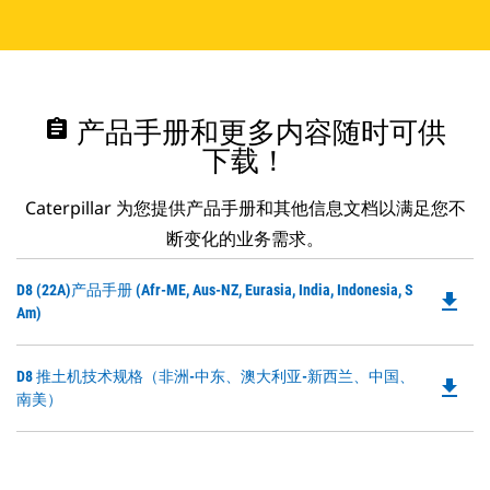
assignment
产品手册和更多内容随时可供
下载！
Caterpillar 为您提供产品手册和其他信息文档以满足您不
断变化的业务需求。
Do
D8 (22A)产品手册 (Afr-ME, Aus-NZ, Eurasia, India, Indonesia, S
file_download
P
Am)
O
in
Do
D8 推土机技术规格（非洲-中东、澳大利亚-新西兰、中国、
a
file_download
P
南美）
N
O
Ta
in
a