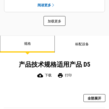
节省时间和燃油并减少履带磨损。*
部，可以得到更好的保护。
阅读更多
AutoCarry 实现了铲刀自动提升，有
借助具有 3D 系统的 Steer Assist，可
助于保持铲刀负载一致并减少履带打
以自动跟随设计方案提供的引导线。
滑。*
在路缘线、中心线、坡底等处停留，
Slope Indicate 包括在机器的主显示
加载更多
无需操作员操作。在轻载情况下使用
屏中，显示边坡和上坡/下坡的坡度，
履带式转向，在重载情况下可增加铲
以帮助操作员进行坡面作业。
刀倾斜转向。
工装预留选项（ARO，Attachment
Grade 操作员界面非常直观，更易于
Ready Option）为代理商安装带有
使用：10 英寸（254 mm）触摸屏、
规格
标配设备
3D 系统的 Grade、Accugrade、UTS
Android 操作系统平台，操作起来就
或其他坡度控制系统提供布线和安装
像使用智能手机。
预留配置。
所有 Cat Grade 系统都与 Trimble、
Topcon 和 Leica 提供的信号发射器和
产品技术规格适用产品 D5
基站兼容。
已购买坡度基础设施？您可将
Trimble、Topcon 和 Leica 提供的坡
cloud_download
print
下载
打印
度系统安装到机器上。
超豪华型驾驶室、多碎屑环境用驾驶
室和重负荷型驾驶室可以安装第三方
坡度控制装置，配备了 CAN 接口、线
全部展开
束通道和安装功能，因此可以更轻松
地安装您选择的坡度控制系统。