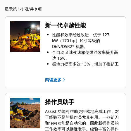
显示第 1-3 项/共 9 项
新一代卓越性能
性能和效率经过改进，优于 127
kW（170 hp）尺寸等级的
D6N/D5R2* 机器。
全自动 3 速变速箱使燃油效率提升高
达 16%。
掘地力提高多达 13%，增加了推铲工
作量。
经过改进的转向能力、更小的转弯半
阅读更多
径、每趟作业结束时更快的转弯，使
您可以更快地完成作业。
无缝加速、更短的循环时间以及更灵
活的作业现场周围移动能力助您完成
操作员助手
更多工作。
无需换档，只需设置所需的行驶速
Assist 功能可帮助更轻松地完成工作，对
度，推土机即可做出相应调整，以最
于经验不足的操作员尤其有用。一些铲刀
大限度地提升燃油效率和传输到地面
和转向功能是自动化的，因此新操作员的
的动力。
工作效率可以接近老手。经验丰富的操作