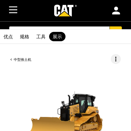
person
SEARCH
search
优点
规格
工具
展示
more_vert
中型推土机