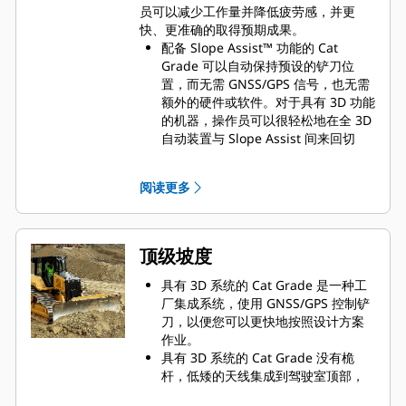
灵活性和理想的机器平衡性有助于快
员可以减少工作量并降低疲劳感，并更
速完成高质量的平整作业。
快、更准确的取得预期成果。
配备 Slope Assist™ 功能的 Cat
Grade 可以自动保持预设的铲刀位
置，而无需 GNSS/GPS 信号，也无需
额外的硬件或软件。对于具有 3D 功能
的机器，操作员可以很轻松地在全 3D
自动装置与 Slope Assist 间来回切
换。
Steer Assist 可以实现自动履带和铲刀
阅读更多
倾斜转向。在平地和边坡上轻载或重
载运行时自动保持直线行驶，帮助减
少操作员疲劳。最多可帮助减少 75%
的转向操作。无需 GNSS/GPS。
顶级坡度
稳定铲刀可按照操作员的操控无缝工
作，有助于在手动操作时形成更平滑
具有 3D 系统的 Cat Grade 是一种工
的表面。
厂集成系统，使用 GNSS/GPS 控制铲
铲刀负载监视器为你提供当前负载与
刀，以便您可以更快地按照设计方案
基于地面条件的最佳铲刀负载的实时
作业。
反馈。主动监测机器负载和履带打
具有 3D 系统的 Cat Grade 没有桅
滑，帮助优化推动能力。*
杆，低矮的天线集成到驾驶室顶部，
牵引力控制可自动减少履带打滑，以
GNSS/GPS 接收器安装在驾驶室内