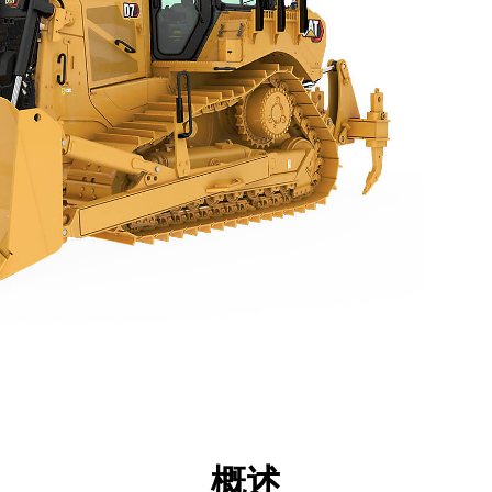
点
规格
工具
展示
概述