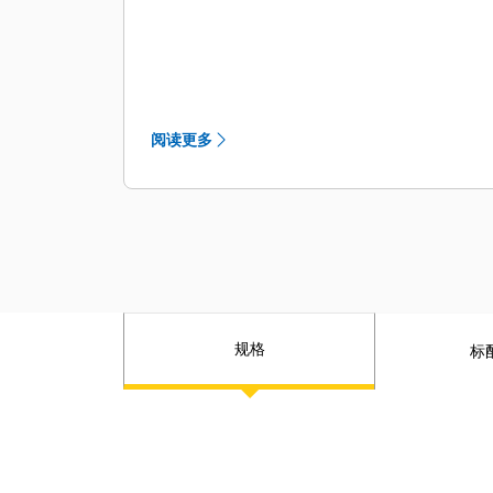
借助具有 3D 系统的 Steer Assist，可以
自动跟随设计方案提供的引导线。在路
缘线、中心线、坡底等处停留，无需操
作员操作。在轻载情况下使用履带式转
向，在重载情况下可增加铲刀倾斜转
阅读更多
向。
Grade 操作员界面非常直观，更易于使
用：10 in（254 mm）触摸屏、
Android 操作系统平台，操作起来就像
使用智能手机。
所有 Cat Grade 系统都与 Trimble、
Topcon 和 Leica 提供的信号发射器和基
站兼容。
规格
标
已购买坡度基础设施？您可将
Trimble、Topcon 和 Leica 提供的坡度
系统安装到机器上。
超豪华型驾驶室和多碎屑环境用驾驶室
可以安装第三方坡度控制装置，配备了
CAN 接口、线束通道和安装功能，因此