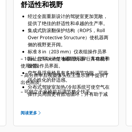
舒适性和视野
经过全面重新设计的驾驶室更加宽敞，
提供了绝佳的舒适性和卓越的生产率。
集成式防滚翻保护结构（ROPS，Roll
Over Protective Structure）使机器两
侧的视野更开阔。
标准 8 in（203 mm）仪表组操作员界
– 10 in（254 mm）触摸显示屏，具有易于
面让您可以清楚地看到机器/行车功能和
使用的操作员界面。
设置。
空气悬浮座椅具有多种调节功能，可提
– 高分辨率后视摄像头在主显示屏中提供了
供个性化的舒适感。
出色画质。
分布式驾驶室加热/冷却系统可使空气在
– 可独立于座椅前后调节整个扶手。
操作员周围更有效地循环，并有助于减
少车窗起雾/结霜。
整个驾驶室的存储空间更多。
阅读更多
多种驾驶室选项增加了安全性和舒适
性：