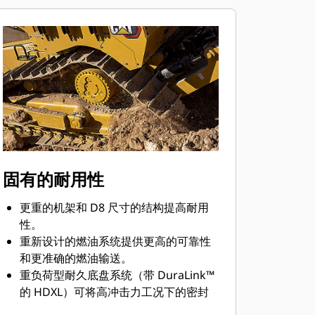
稳定铲刀可按照操作员的操控无缝工
作，有助于在手动操作时形成更平滑的
表面。
铲刀负载监视器为你提供当前负载与基
于地面条件的最佳铲刀负载的实时反
馈。主动监测机器负载和履带打滑，帮
助优化推动能力。*
牵引力控制可自动减少履带打滑，以节
省时间和燃油并减少履带磨损。*
AutoCarry 实现了铲刀自动提升，有助
固有的耐用性
于保持铲刀负载一致并减少履带打滑。*
Slope Indicate 包括在机器的主显示屏
更重的机架和 D8 尺寸的结构提高耐用
中，显示边坡和上坡/下坡的坡度，以帮
性。
助操作员进行坡面作业。
重新设计的燃油系统提供更高的可靠性
工装预留选项（ARO，Attachment
和更准确的燃油输送。
Ready Option）为代理商安装带有 3D
重负荷型耐久底盘系统（带 DuraLink™
系统的 Grade、Accugrade、UTS 或其
的 HDXL）可将高冲击力工况下的密封
他坡度控制系统提供布线和安装预留配
件使用寿命延长最多 20%。