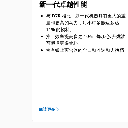
新一代卓越性能
与 D7R 相比，新一代机器具有更大的重
量和更高的马力，每小时多搬运多达
11% 的物料。
推土效率提高多达 10% - 每加仑/升燃油
可搬运更多物料。
带有锁止离合器的全自动 4 速动力换档
变速箱可连续调节，以实现最大效率并
最大限度地将动力传递到地面，而无需
额外的操作员控制操作。
SU 铲和 S 铲比原来增大 10%，有助于
以更少的趟数完成作业。
与标准铲刃相比，选装的 Cat FirstCut™
铲刃可将铲刀的有效负载增加多达
35%。
阅读更多
改进了负载条件下的转向性能，提高了
生产率。
标配加长型底盘系统，机器后部配备更