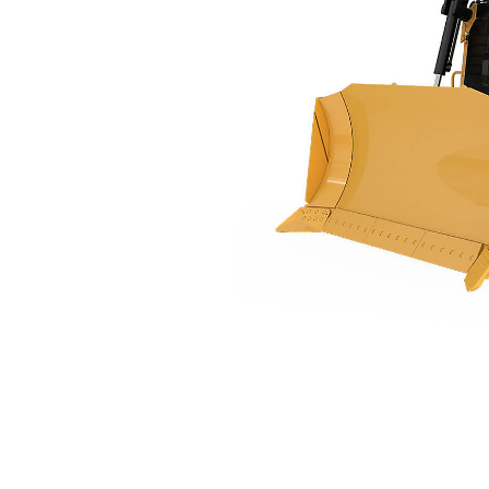
D7
优
更改型号