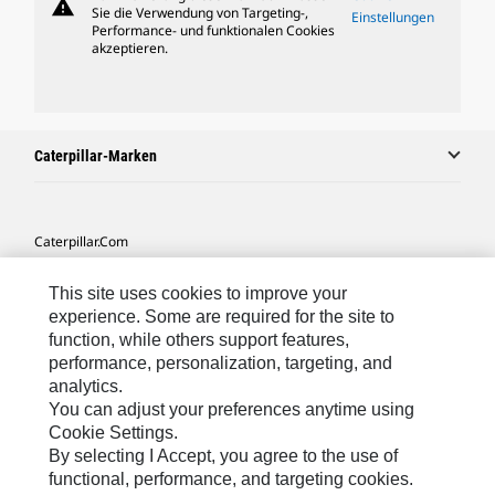
warning
Sie die Verwendung von Targeting-,
Einstellungen
Performance- und funktionalen Cookies
akzeptieren.
Caterpillar-Marken
Caterpillar.com
Caterpillar Kontaktieren
This site uses cookies to improve your
Meine Marketing-Präferenzen
experience. Some are required for the site to
function, while others support features,
Seitenübersicht
performance, personalization, targeting, and
analytics.
Cookie Settings
You can adjust your preferences anytime using
Rechtliche Hinweise
Cookie Settings.
By selecting I Accept, you agree to the use of
Datenschutz
functional, performance, and targeting cookies.