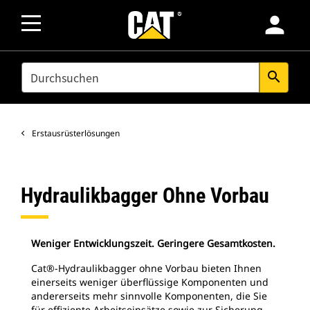
person
SEARCH
search
Erstausrüsterlösungen
Hydraulikbagger Ohne Vorbau
Weniger Entwicklungszeit. Geringere Gesamtkosten.
Cat®-Hydraulikbagger ohne Vorbau bieten Ihnen
einerseits weniger überflüssige Komponenten und
andererseits mehr sinnvolle Komponenten, die Sie
für effiziente Arbeitseinsätze sowie zur Sicherung