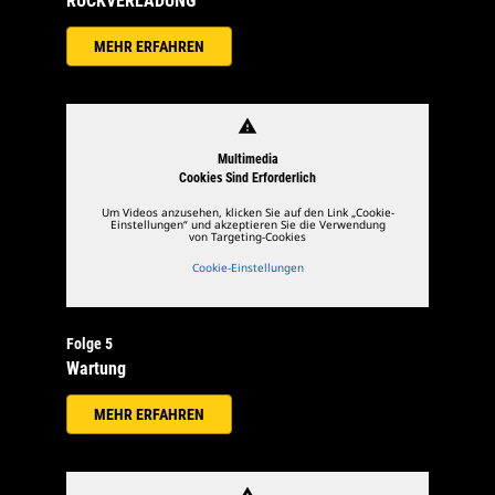
RÜCKVERLADUNG
MEHR ERFAHREN
warning
Multimedia
Cookies Sind Erforderlich
Um Videos anzusehen, klicken Sie auf den Link „Cookie-
Einstellungen“ und akzeptieren Sie die Verwendung
von Targeting-Cookies
Cookie-Einstellungen
Folge 5
Wartung
MEHR ERFAHREN
warning