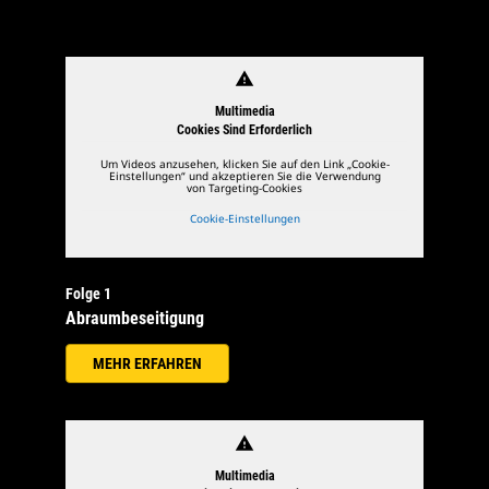
warning
Multimedia
Cookies Sind Erforderlich
Um Videos anzusehen, klicken Sie auf den Link „Cookie-
Einstellungen“ und akzeptieren Sie die Verwendung
von Targeting-Cookies
Cookie-Einstellungen
Folge 1
Abraumbeseitigung
MEHR ERFAHREN
warning
Multimedia