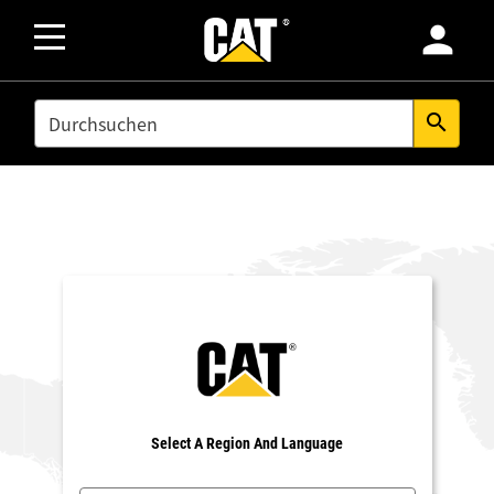
person
SEARCH
search
Select A Region And Language