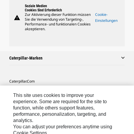
Soziale Medien
Cookies Sind Erforderlich
Zur Aktivierung dieser Funktion müssen
Cookie-
warning
Sie die Verwendung von Targeting-,
Einstellungen
Performance- und funktionalen Cookies
akzeptieren.
Caterpillar-Marken
Caterpillar.com
Caterpillar Kontaktieren
This site uses cookies to improve your
Meine Marketing-Präferenzen
experience. Some are required for the site to
function, while others support features,
Seitenübersicht
performance, personalization, targeting, and
analytics.
Cookie Settings
You can adjust your preferences anytime using
Rechtliche Hinweise
Cookie Settings.