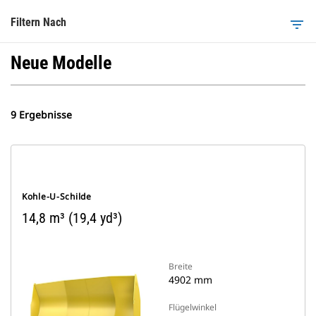
Filtern Nach
filter_list
Neue Modelle
9 Ergebnisse
Kohle-U-Schilde
14,8 m³ (19,4 yd³)
Breite
4902 mm
Flügelwinkel