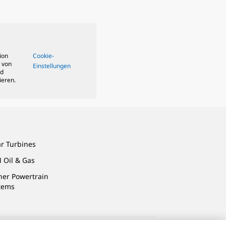
ion
Cookie-
 von
Einstellungen
nd
ieren.
ar Turbines
 Oil & Gas
ner Powertrain
tems