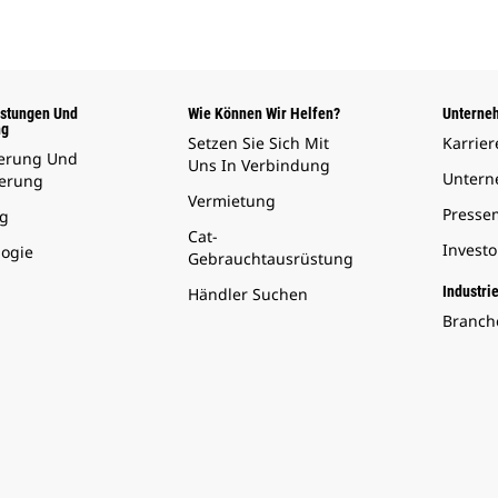
istungen Und
Wie Können Wir Helfen?
Unterne
ng
Setzen Sie Sich Mit
Karrier
ierung Und
Uns In Verbindung
Unter
herung
Vermietung
Presse
g
Cat-
Invest
logie
Gebrauchtausrüstung
Industri
Händler Suchen
Branch