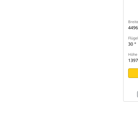
Breit
449
Flüge
30 °
Höhe
139