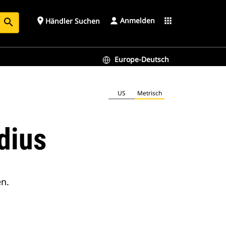
Anmelden
place
apps
Händler Suchen
search
Europe-Deutsch
US
Metrisch
dius
n.