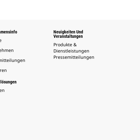
hmensinfo
Neuigkeiten Und
Veranstaltungen
e
Produkte &
nehmen
Dienstleistungen
Pressemitteilungen
mitteilungen
oren
elösungen
en