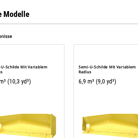
 Modelle
bnisse
-U-Schilde Mit Variablem
Semi-U-Schilde Mit Variablem
us
Radius
m³ (10,3 yd³)
6,9 m³ (9,0 yd³)