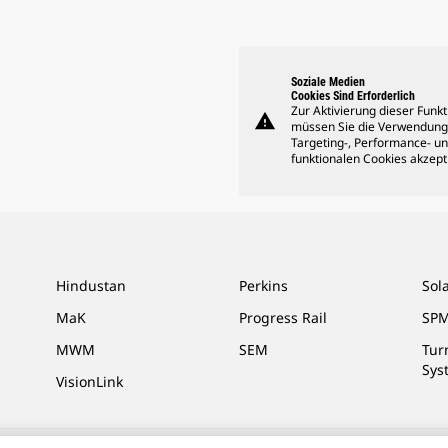
Soziale Medien
Cookies Sind Erforderlich
Zur Aktivierung dieser Funkt
warning
müssen Sie die Verwendung
Targeting-, Performance- u
funktionalen Cookies akzept
Hindustan
Perkins
Sol
MaK
Progress Rail
SPM
MWM
SEM
Tur
Sys
VisionLink