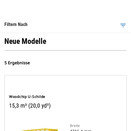
Filtern Nach
filter_list
Neue Modelle
5 Ergebnisse
Woodchip U-Schilde
15,3 m³ (20,0 yd³)
Breite