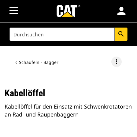
person
SEARCH
search
more_vert
Schaufeln - Bagger
Kabellöffel
Kabellöffel für den Einsatz mit Schwenkrotatoren
an Rad- und Raupenbaggern