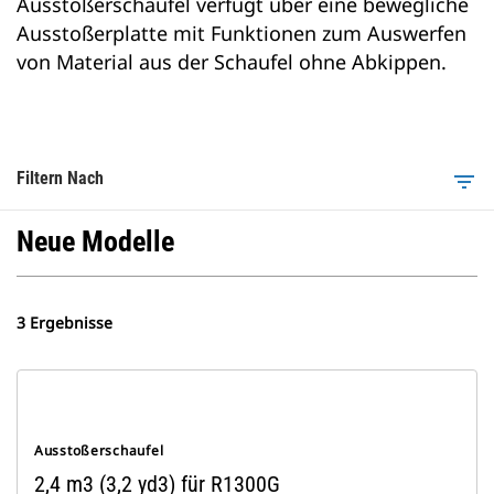
Ausstoßerschaufel verfügt über eine bewegliche
Ausstoßerplatte mit Funktionen zum Auswerfen
von Material aus der Schaufel ohne Abkippen.
Filtern Nach
filter_list
Neue Modelle
3 Ergebnisse
Ausstoßerschaufel
2,4 m3 (3,2 yd3) für R1300G