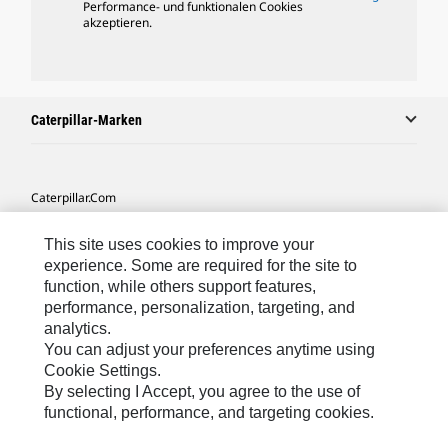
Performance- und funktionalen Cookies
akzeptieren.
Caterpillar-Marken
Caterpillar.com
Caterpillar Kontaktieren
This site uses cookies to improve your
Meine Marketing-Präferenzen
experience. Some are required for the site to
function, while others support features,
Seitenübersicht
performance, personalization, targeting, and
analytics.
Cookie Settings
You can adjust your preferences anytime using
Rechtliche Hinweise
Cookie Settings.
By selecting I Accept, you agree to the use of
Datenschutz
functional, performance, and targeting cookies.