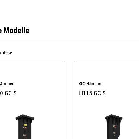
 Modelle
bnisse
Hämmer
GC-Hämmer
0 GC S
H115 GC S