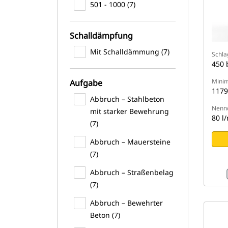
501 - 1000 (7)
Schalldämpfung
Mit Schalldämmung (7)
Schla
450 
Minim
Aufgabe
1179
Abbruch – Stahlbeton
Nennd
mit starker Bewehrung
80 l
(7)
Abbruch – Mauersteine
(7)
Abbruch – Straßenbelag
(7)
Abbruch – Bewehrter
Beton (7)