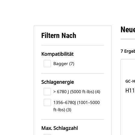
Neue
Filtern Nach
7 Erge
Kompatibilität
Bagger (7)
Schlagenergie
GC-
H11
> 6780 J (5000 ft-lbs) (4)
1356–6780J (1001–5000
ft-lbs) (3)
Max. Schlagzahl