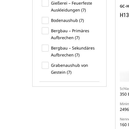
Gießerei – Feuerfeste
GC-
Auskleidungen (7)
H13
Bodenaushub (7)
Bergbau – Primäres
Aufbrechen (7)
Bergbau – Sekundäres
Aufbrechen (7)
Grabenaushub von
Gestein (7)
Schla
350 
Minim
2496
Nennd
160 