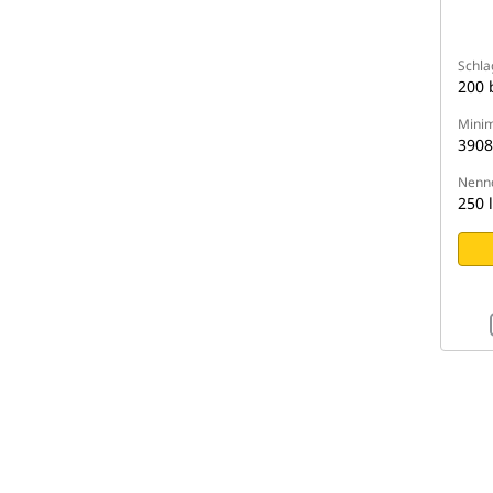
Schla
200 
Minim
3908
Nennd
250 