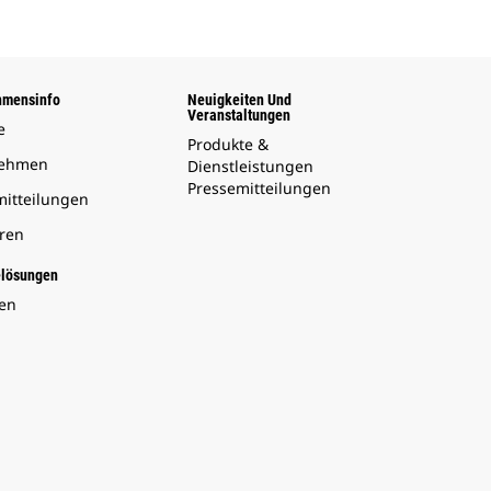
hmensinfo
Neuigkeiten Und
Veranstaltungen
e
Produkte &
nehmen
Dienstleistungen
Pressemitteilungen
mitteilungen
oren
elösungen
en