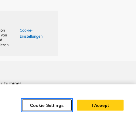
ion
Cookie-
 von
Einstellungen
nd
ieren.
ar Turbines
 Oil & Gas
ner Powertrain
Cookie Settings
I Accept
tems