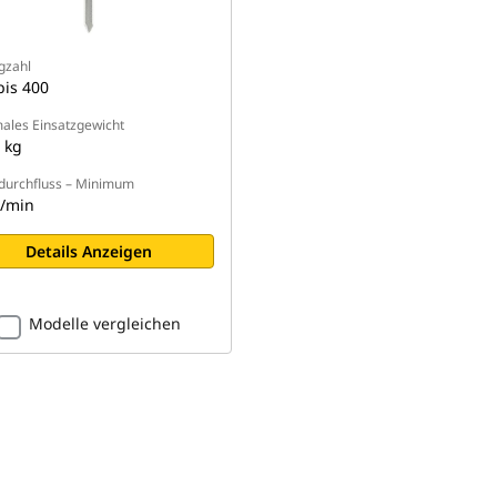
gzahl
bis 400
ales Einsatzgewicht
 kg
urchfluss – Minimum
l/min
Details Anzeigen
Modelle vergleichen