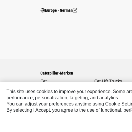
Europe ‧ German
Caterpillar-Marken
Cat
Cat Lift Trucks
Cat Financial
Anchor
This site uses cookies to improve your experience. Some are r
performance, personalization, targeting, and analytics.
Cat Reman
AsiaTrak
You can adjust your preferences anytime using Cookie Setti
Cat Rentals
FG Wilson
By selecting I Accept, you agree to the use of functional, pe