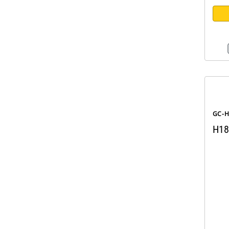
GC-
H18