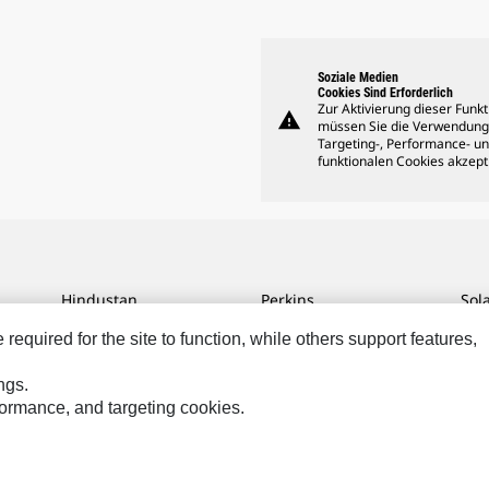
Soziale Medien
Cookies Sind Erforderlich
Zur Aktivierung dieser Funkt
warning
müssen Sie die Verwendung
Targeting-, Performance- u
funktionalen Cookies akzept
Hindustan
Perkins
Sol
MaK
Progress Rail
SPM
equired for the site to function, while others support features,
MWM
SEM
Tur
ngs.
Sys
VisionLink
rformance, and targeting cookies.