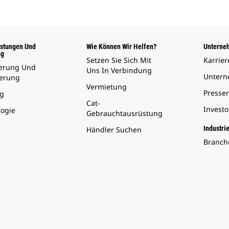
istungen Und
Wie Können Wir Helfen?
Unterne
ng
Setzen Sie Sich Mit
Karrier
ierung Und
Uns In Verbindung
Unter
herung
Vermietung
Presse
g
Cat-
Invest
logie
Gebrauchtausrüstung
Industri
Händler Suchen
Branch