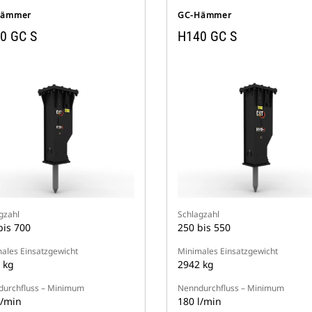
Hämmer
GC-Hämmer
0 GC S
H140 GC S
gzahl
Schlagzahl
bis 700
250 bis 550
ales Einsatzgewicht
Minimales Einsatzgewicht
 kg
2942 kg
urchfluss – Minimum
Nenndurchfluss – Minimum
l/min
180 l/min