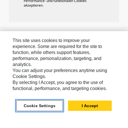
Performance- und funktionalen Cookies
akzeptieren.
Caterpillar-Marken
This site uses cookies to improve your
experience. Some are required for the site to
function, while others support features,
Caterpillar.com
performance, personalization, targeting, and
analytics.
Caterpillar Kontaktieren
You can adjust your preferences anytime using
Meine Marketing-Präferenzen
Cookie Settings.
By selecting I Accept, you agree to the use of
Seitenübersicht
functional, performance, and targeting cookies.
Cookie Settings
Rechtliche Hinweise
Cookie Settings
I Accept
Datenschutz