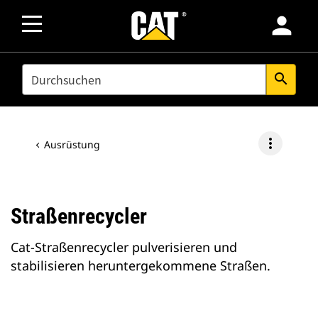
person
SEARCH
search
more_vert
Ausrüstung
Straßenrecycler
Cat-Straßenrecycler pulverisieren und
stabilisieren heruntergekommene Straßen.