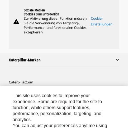
Soziale Medien
Cookies Sind Erforderlich
Zur Aktivierung dieser Funktion müssen
Cookie-
warning
Sie die Verwendung von Targeting-,
Einstellungen
Performance- und funktionalen Cookies
akzeptieren.
Caterpillar-Marken
Caterpillar.com
Caterpillar Kontaktieren
This site uses cookies to improve your
Meine Marketing-Präferenzen
experience. Some are required for the site to
function, while others support features,
Seitenübersicht
performance, personalization, targeting, and
analytics.
Cookie Settings
You can adjust your preferences anytime using