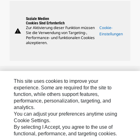
Soziale Medien
Cookies Sind Erforderlich
Zur Aktivierung dieser Funktion müssen
Cookie-
warning
Sie die Verwendung von Targeting-,
Einstellungen
Performance- und funktionalen Cookies
akzeptieren.
Caterpillar-Marken
This site uses cookies to improve your
experience. Some are required for the site to
function, while others support features,
Caterpillar.com
performance, personalization, targeting, and
analytics.
Caterpillar Kontaktieren
You can adjust your preferences anytime using
Meine Marketing-Präferenzen
Cookie Settings.
By selecting I Accept, you agree to the use of
Seitenübersicht
functional, performance, and targeting cookies.
Cookie Settings