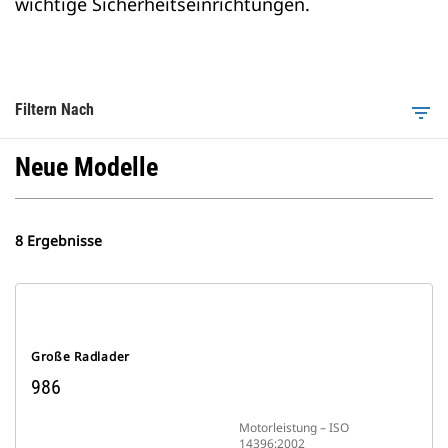
wichtige Sicherheitseinrichtungen.
Filtern Nach
filter_list
Neue Modelle
8 Ergebnisse
Große Radlader
986
Motorleistung – ISO
14396:2002