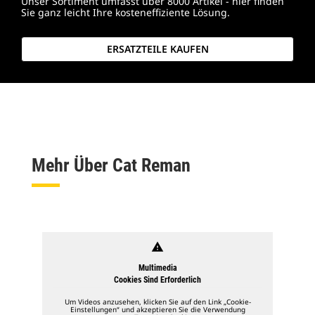
Unser Sortiment umfasst über 8000 Artikel - hier finden
Sie ganz leicht Ihre kosteneffiziente Lösung.
ERSATZTEILE KAUFEN
Mehr Über Cat Reman
warning
Multimedia
Cookies Sind Erforderlich
Um Videos anzusehen, klicken Sie auf den Link „Cookie-
Einstellungen“ und akzeptieren Sie die Verwendung