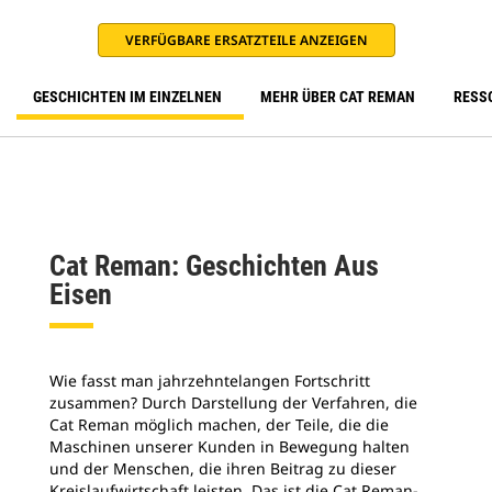
VERFÜGBARE ERSATZTEILE ANZEIGEN
GESCHICHTEN IM EINZELNEN
MEHR ÜBER CAT REMAN
RESS
Cat Reman: Geschichten Aus
Eisen
Wie fasst man jahrzehntelangen Fortschritt
zusammen? Durch Darstellung der Verfahren, die
Cat Reman möglich machen, der Teile, die die
Maschinen unserer Kunden in Bewegung halten
und der Menschen, die ihren Beitrag zu dieser
Kreislaufwirtschaft leisten. Das ist die Cat Reman-