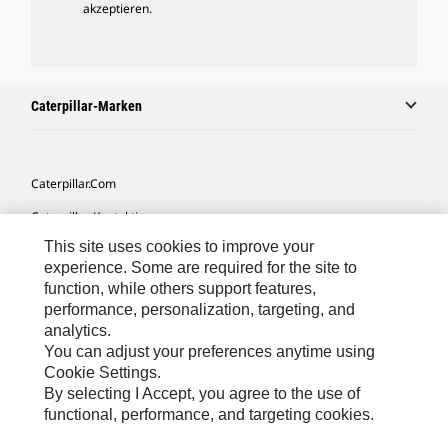
akzeptieren.
Caterpillar-Marken
Caterpillar.com
Caterpillar Kontaktieren
This site uses cookies to improve your
Meine Marketing-Präferenzen
experience. Some are required for the site to
Seitenübersicht
function, while others support features,
performance, personalization, targeting, and
Cookie Settings
analytics.
Rechtliche Hinweise
You can adjust your preferences anytime using
Cookie Settings.
Datenschutz
By selecting I Accept, you agree to the use of
functional, performance, and targeting cookies.
Europe-German
© 2026 Caterpillar. Alle Rechte vorbehalten.