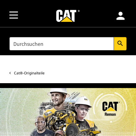
person
SEARCH
search
Cat®-Originalteile