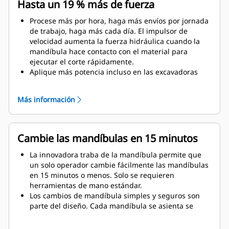
Hasta un 19 % más de fuerza
Procese más por hora, haga más envíos por jornada
de trabajo, haga más cada día. El impulsor de
velocidad aumenta la fuerza hidráulica cuando la
mandíbula hace contacto con el material para
ejecutar el corte rápidamente.
Aplique más potencia incluso en las excavadoras
más pequeñas. El diseño compacto mantiene el
centro de gravedad lo más cerca posible de la
Más información
máquina.
Obtenga el máximo rendimiento y respaldo total con
una solución completa de demolición Cat. Los
programas para procesadores múltiples se incluyen
Cambie las mandíbulas en 15 minutos
en la pantalla del operador Cat de última
generación. Único punto de soporte para todo el
La innovadora traba de la mandíbula permite que
sistema por parte de su distribuidor Cat local.
un solo operador cambie fácilmente las mandíbulas
en 15 minutos o menos. Solo se requieren
herramientas de mano estándar.
Los cambios de mandíbula simples y seguros son
parte del diseño. Cada mandíbula se asienta se
manera estable en el soporte de mandíbula, incluso
en el sitio de trabajo más difícil.