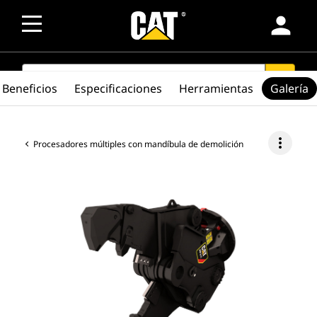
person
SEARCH
search
Beneficios
Especificaciones
Herramientas
Galería
more_vert
Procesadores múltiples con mandíbula de demolición