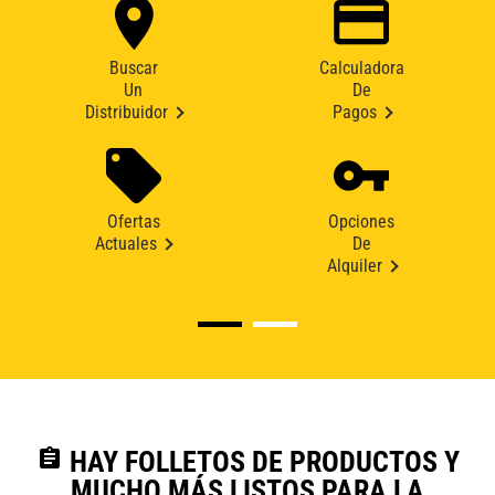
Buscar
Calculadora
Un
De
Distribuidor
Pagos
Ofertas
Opciones
Actuales
De
Alquiler
assignment
HAY FOLLETOS DE PRODUCTOS Y
MUCHO MÁS LISTOS PARA LA