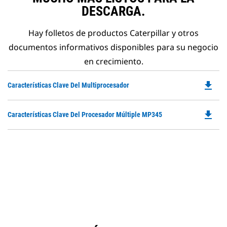
DESCARGA.
Hay folletos de productos Caterpillar y otros
documentos informativos disponibles para su negocio
en crecimiento.
file_download
Do
Características Clave Del Multiprocesador
P
O
file_download
Do
Características Clave Del Procesador Múltiple MP345
in
P
a
O
N
in
Ta
a
N
Ta