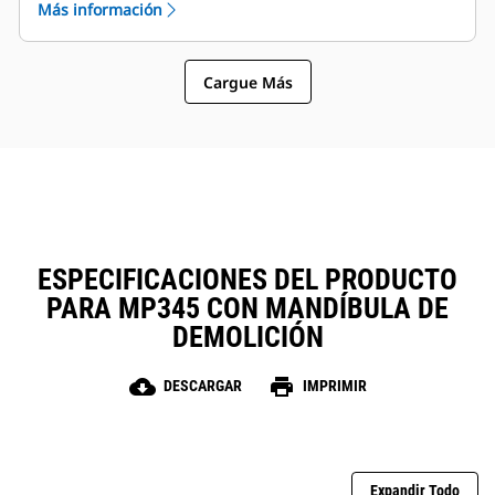
Más información
El MP332 es compatible con estos tipos de
mandíbula:
Cargue Más
ESPECIFICACIONES DEL PRODUCTO
PARA MP345 CON MANDÍBULA DE
DEMOLICIÓN
cloud_download
print
DESCARGAR
IMPRIMIR
Expandir Todo