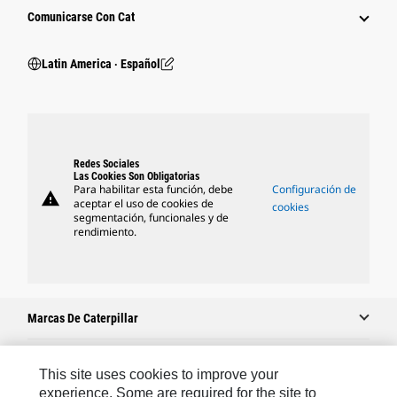
Comunicarse Con Cat
Latin America ‧ Español
Redes Sociales
Las Cookies Son Obligatorias
Para habilitar esta función, debe
Configuración de
warning
aceptar el uso de cookies de
cookies
segmentación, funcionales y de
rendimiento.
Marcas De Caterpillar
This site uses cookies to improve your
Caterpillar.com
experience. Some are required for the site to