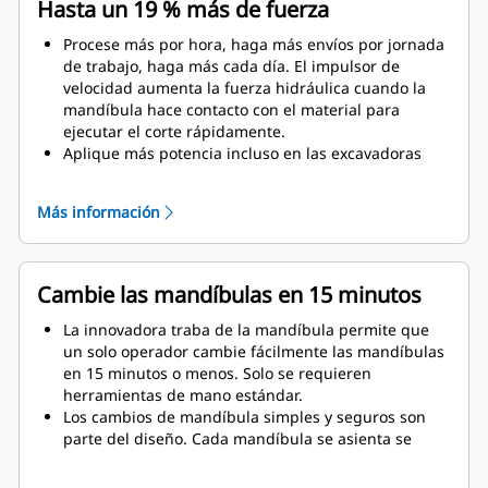
Hasta un 19 % más de fuerza
Procese más por hora, haga más envíos por jornada
de trabajo, haga más cada día. El impulsor de
velocidad aumenta la fuerza hidráulica cuando la
mandíbula hace contacto con el material para
ejecutar el corte rápidamente.
Aplique más potencia incluso en las excavadoras
más pequeñas. El diseño compacto mantiene el
centro de gravedad lo más cerca posible de la
Más información
máquina.
Obtenga el máximo rendimiento y respaldo total con
una solución completa de demolición Cat. Los
programas para procesadores múltiples se incluyen
Cambie las mandíbulas en 15 minutos
en la pantalla del operador Cat de última
generación. Único punto de soporte para todo el
La innovadora traba de la mandíbula permite que
sistema por parte de su distribuidor Cat local.
un solo operador cambie fácilmente las mandíbulas
en 15 minutos o menos. Solo se requieren
herramientas de mano estándar.
Los cambios de mandíbula simples y seguros son
parte del diseño. Cada mandíbula se asienta se
manera estable en el soporte de mandíbula, incluso
en el sitio de trabajo más difícil.