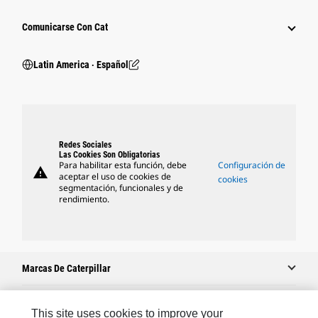
Comunicarse Con Cat
Latin America ‧ Español
Redes Sociales
Las Cookies Son Obligatorias
Para habilitar esta función, debe
Configuración de
warning
aceptar el uso de cookies de
cookies
segmentación, funcionales y de
rendimiento.
Marcas De Caterpillar
This site uses cookies to improve your