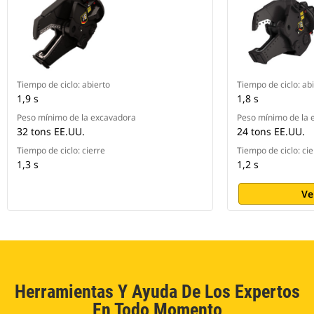
Tiempo de ciclo: abierto
Tiempo de ciclo: ab
1,9 s
1,8 s
Peso mínimo de la excavadora
Peso mínimo de la 
32 tons EE.UU.
24 tons EE.UU.
Tiempo de ciclo: cierre
Tiempo de ciclo: cie
1,3 s
1,2 s
Ve
Herramientas Y Ayuda De Los Expertos
En Todo Momento