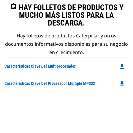
assignment
HAY FOLLETOS DE PRODUCTOS Y
MUCHO MÁS LISTOS PARA LA
DESCARGA.
Hay folletos de productos Caterpillar y otros
documentos informativos disponibles para su negocio
en crecimiento.
file_download
Do
Características Clave Del Multiprocesador
P
O
file_download
Do
Características Clave Del Procesador Múltiple MP332
in
P
a
O
N
in
Ta
a
N
Ta