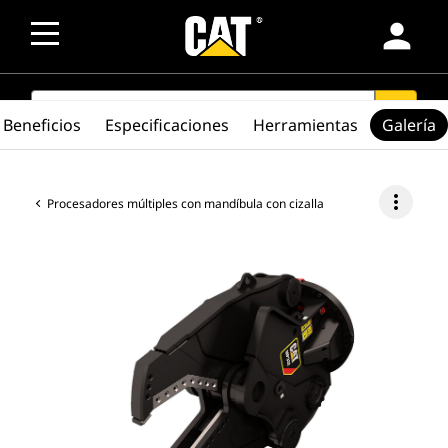
person
SEARCH
search
Beneficios
Especificaciones
Herramientas
Galería
more_vert
Procesadores múltiples con mandíbula con cizalla