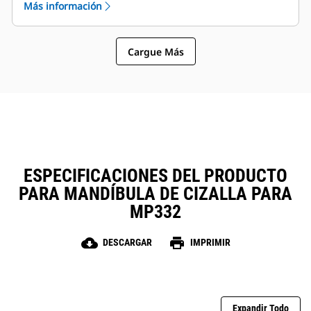
Más información
El MP332 es compatible con estos tipos de
mandíbula:
Cargue Más
ESPECIFICACIONES DEL PRODUCTO
PARA MANDÍBULA DE CIZALLA PARA
MP332
cloud_download
print
DESCARGAR
IMPRIMIR
Expandir Todo