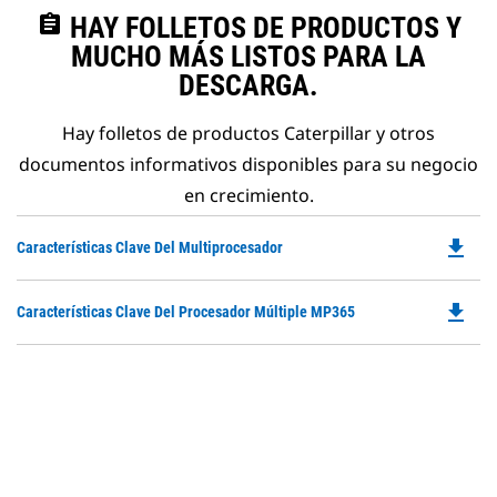
assignment
HAY FOLLETOS DE PRODUCTOS Y
MUCHO MÁS LISTOS PARA LA
DESCARGA.
Hay folletos de productos Caterpillar y otros
documentos informativos disponibles para su negocio
en crecimiento.
file_download
Do
Características Clave Del Multiprocesador
P
O
file_download
Do
Características Clave Del Procesador Múltiple MP365
in
P
a
O
N
in
Ta
a
N
Ta