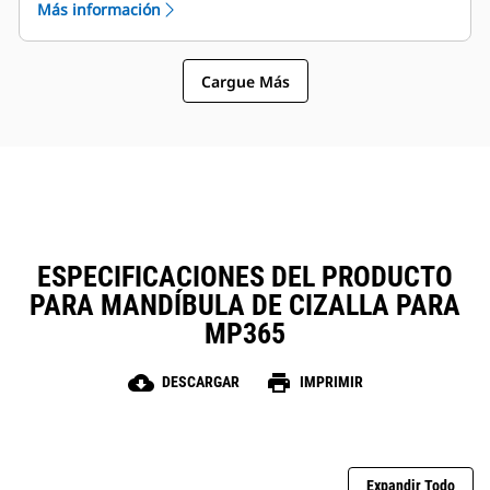
Más información
El MP332 es compatible con estos tipos de
mandíbula:
Cargue Más
ESPECIFICACIONES DEL PRODUCTO
PARA MANDÍBULA DE CIZALLA PARA
MP365
cloud_download
print
DESCARGAR
IMPRIMIR
Expandir Todo