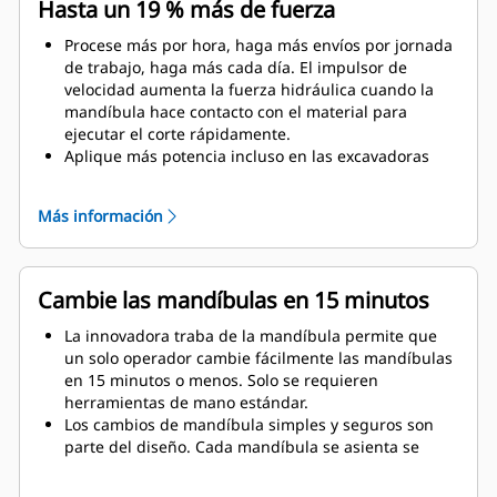
Hasta un 19 % más de fuerza
Procese más por hora, haga más envíos por jornada
de trabajo, haga más cada día. El impulsor de
velocidad aumenta la fuerza hidráulica cuando la
mandíbula hace contacto con el material para
ejecutar el corte rápidamente.
Aplique más potencia incluso en las excavadoras
más pequeñas. El diseño compacto mantiene el
centro de gravedad lo más cerca posible de la
Más información
máquina.
Obtenga el máximo rendimiento y respaldo total con
una solución completa de demolición Cat. Los
programas para procesadores múltiples se incluyen
Cambie las mandíbulas en 15 minutos
en la pantalla del operador Cat de última
generación. Único punto de soporte para todo el
La innovadora traba de la mandíbula permite que
sistema por parte de su distribuidor Cat local.
un solo operador cambie fácilmente las mandíbulas
en 15 minutos o menos. Solo se requieren
herramientas de mano estándar.
Los cambios de mandíbula simples y seguros son
parte del diseño. Cada mandíbula se asienta se
manera estable en el soporte de mandíbula, incluso
en el sitio de trabajo más difícil.