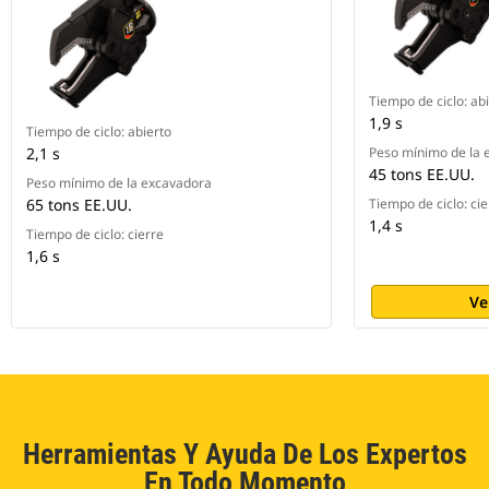
Tiempo de ciclo: ab
1,9 s
Tiempo de ciclo: abierto
2,1 s
Peso mínimo de la 
45 tons EE.UU.
Peso mínimo de la excavadora
65 tons EE.UU.
Tiempo de ciclo: cie
1,4 s
Tiempo de ciclo: cierre
1,6 s
Ve
Herramientas Y Ayuda De Los Expertos
En Todo Momento