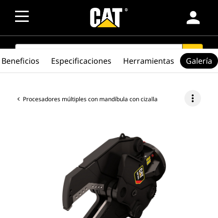
person
SEARCH
search
Beneficios
Especificaciones
Herramientas
Galería
more_vert
Procesadores múltiples con mandíbula con cizalla