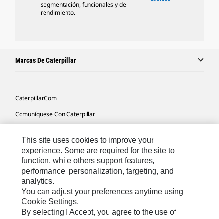
segmentación, funcionales y de
rendimiento.
Marcas De Caterpillar
Caterpillar.com
Comuníquese Con Caterpillar
Mis Preferencias De Marketing
This site uses cookies to improve your
Mapa Del Sitio
experience. Some are required for the site to
function, while others support features,
Cookie Settings
performance, personalization, targeting, and
Avisos Legales
analytics.
You can adjust your preferences anytime using
Privacidad
Cookie Settings.
By selecting I Accept, you agree to the use of