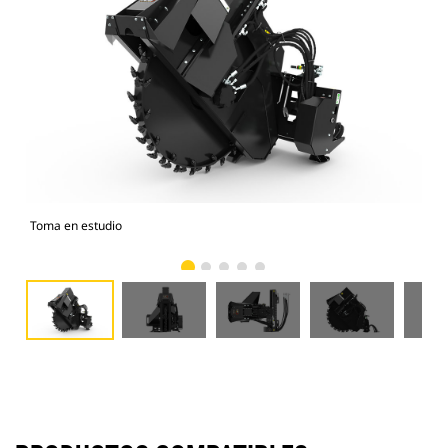
Toma en estudio
Vist