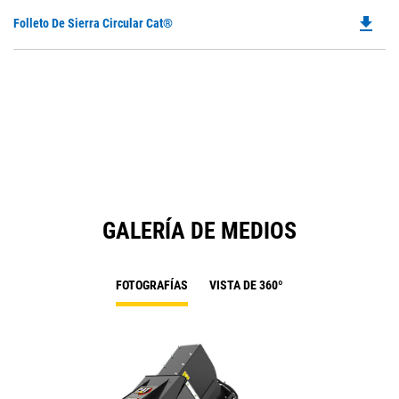
file_download
Do
Folleto De Sierra Circular Cat®
P
O
in
a
N
Ta
GALERÍA DE MEDIOS
FOTOGRAFÍAS
VISTA DE 360º