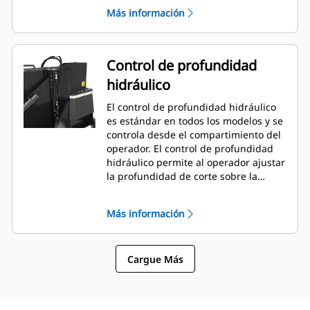
cortar cerca de bordes, paredes y
Más información
otras obstrucciones, y minimiza la
necesidad de reposicionar la
máquina.
Control de profundidad
hidráulico
El control de profundidad hidráulico
es estándar en todos los modelos y se
controla desde el compartimiento del
operador. El control de profundidad
hidráulico permite al operador ajustar
la profundidad de corte sobre la
marcha desde la cabina para
adaptarse rápidamente al trabajo que
Más información
está realizando según sea necesario.
Cargue Más