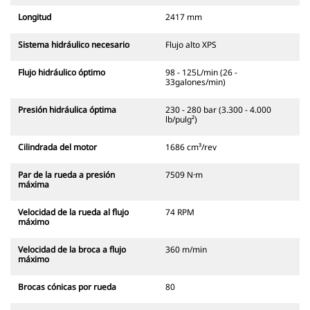
Longitud
2417 mm
Sistema hidráulico necesario
Flujo alto XPS
Flujo hidráulico óptimo
98 - 125L/min (26 -
33galones/min)
Presión hidráulica óptima
230 - 280 bar (3.300 - 4.000
lb/pulg²)
Cilindrada del motor
1686 cm³/rev
Par de la rueda a presión
7509 N·m
máxima
Velocidad de la rueda al flujo
74 RPM
máximo
Velocidad de la broca a flujo
360 m/min
máximo
Brocas cónicas por rueda
80