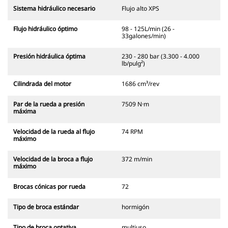
Sistema hidráulico necesario
Flujo alto XPS
Flujo hidráulico óptimo
98 - 125L/min (26 -
33galones/min)
Presión hidráulica óptima
230 - 280 bar (3.300 - 4.000
lb/pulg²)
Cilindrada del motor
1686 cm³/rev
Par de la rueda a presión
7509 N·m
máxima
Velocidad de la rueda al flujo
74 RPM
máximo
Velocidad de la broca a flujo
372 m/min
máximo
Brocas cónicas por rueda
72
Tipo de broca estándar
hormigón
Tipo de broca optativa
multiuso