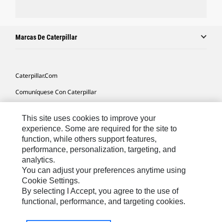
Marcas De Caterpillar
Caterpillar.com
Comuníquese Con Caterpillar
Mis Preferencias De Marketing
This site uses cookies to improve your
Mapa Del Sitio
experience. Some are required for the site to
function, while others support features,
Cookie Settings
performance, personalization, targeting, and
Avisos Legales
analytics.
You can adjust your preferences anytime using
Privacidad
Cookie Settings.
By selecting I Accept, you agree to the use of
functional, performance, and targeting cookies.
Latin America -
© 2026 Caterpillar. Todos los derechos