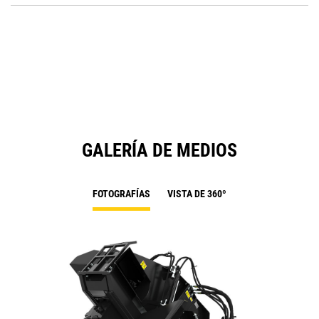
O
in
a
N
Ta
GALERÍA DE MEDIOS
FOTOGRAFÍAS
VISTA DE 360º