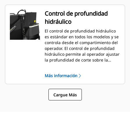
máquina.
Control de profundidad
hidráulico
El control de profundidad hidráulico
es estándar en todos los modelos y se
controla desde el compartimiento del
operador. El control de profundidad
hidráulico permite al operador ajustar
la profundidad de corte sobre la
marcha desde la cabina para
adaptarse rápidamente al trabajo que
Más información
está realizando según sea necesario.
Cargue Más