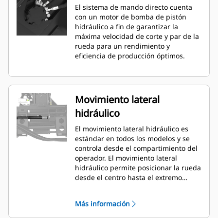
El sistema de mando directo cuenta
con un motor de bomba de pistón
hidráulico a fin de garantizar la
máxima velocidad de corte y par de la
rueda para un rendimiento y
eficiencia de producción óptimos.
Movimiento lateral
hidráulico
El movimiento lateral hidráulico es
estándar en todos los modelos y se
controla desde el compartimiento del
operador. El movimiento lateral
hidráulico permite posicionar la rueda
desde el centro hasta el extremo
derecho del centro. Esto permite
cortar cerca de bordes, paredes y
Más información
otras obstrucciones, y minimiza la
necesidad de reposicionar la