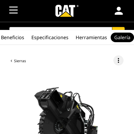
person
SEARCH
search
Beneficios
Especificaciones
Herramientas
Galería
more_vert
Sierras