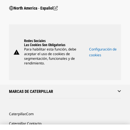
North America ‧ Español
Redes Sociales
Las Cookies Son Obligatorias
Para habilitar esta función, debe
Configuración de
warning
aceptar el uso de cookies de
cookies
segmentación, funcionales y de
rendimiento.
MARCAS DE CATERPILLAR
Caterpillar.com
Caterpillar Contacto