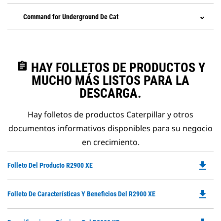
Command for Underground De Cat
assignment
HAY FOLLETOS DE PRODUCTOS Y
MUCHO MÁS LISTOS PARA LA
DESCARGA.
Hay folletos de productos Caterpillar y otros
documentos informativos disponibles para su negocio
en crecimiento.
file_download
Do
Folleto Del Producto R2900 XE
P
O
file_download
Do
Folleto De Características Y Beneficios Del R2900 XE
in
P
a
O
N