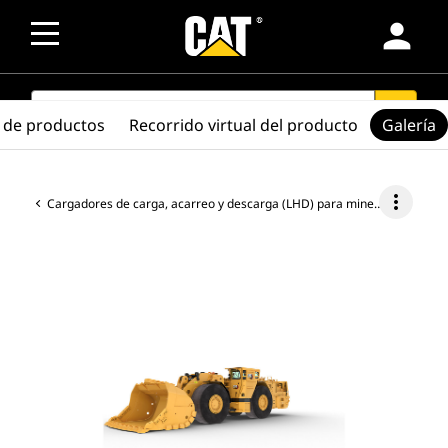
person
SEARCH
search
 de productos
Recorrido virtual del producto
Galería
more_vert
Cargadores de carga, acarreo y descarga (LHD) para minería subterránea