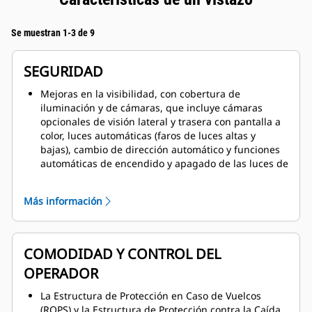
Se muestran 1-3 de 9
SEGURIDAD
Mejoras en la visibilidad, con cobertura de
iluminación y de cámaras, que incluye cámaras
opcionales de visión lateral y trasera con pantalla a
color, luces automáticas (faros de luces altas y
bajas), cambio de dirección automático y funciones
automáticas de encendido y apagado de las luces de
la pluma.
Preparado de fábrica para la extinción de incendios,
Más información
zona específica para depósito de latas y múltiples
puntos de activación de la extinción de incendios,
incluso desde el interior de la cabina.
COMODIDAD Y CONTROL DEL
Acceso y salida mejorados con bandas de rodadura
antideslizantes en todas las superficies de paso,
OPERADOR
sistema de pasamanos plegable con cobertura total
y dos salidas de emergencia dentro de la cabina.
La Estructura de Protección en Caso de Vuelcos
(ROPS) y la Estructura de Protección contra la Caída