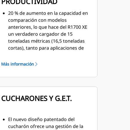
PRODUCTIVIDAD
20 % de aumento en la capacidad en
comparación con modelos
anteriores, lo que hace del R1700 XE
un verdadero cargador de 15
toneladas métricas (16,5 toneladas
cortas), tanto para aplicaciones de
carga y acarreo como de carga de
camiones.
Más información
Tiempos de descarga rápidos (13,2
segundos para levantar, descargar y
bajar) combinados con un sistema
de control de tracción nuevo con 18
CUCHARONES Y G.E.T.
km/h (11 mph) de velocidad máxima
para obtener tiempos de ciclo
reducidos, más material movido y un
menor costo por tonelada.
El nuevo diseño patentado del
cucharón ofrece una gestión de la
Excelente equilibrio de la máquina y