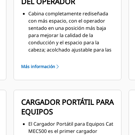
DEL OPERADOR
Cabina completamente rediseñada
con más espacio, con el operador
sentado en una posición más baja
para mejorar la calidad de la
conducción y el espacio para la
cabeza; acolchado ajustable para las
rodillas del operador y espacio
adicional para los pies durante el
Más información
accionamiento de los pedales.
Climatizador estándar con opción de
cabina presurizada; cobertura
completamente nueva del sistema de
CARGADOR PORTÁTIL PARA
HVAC (Heating, Ventilation and Air
Conditioning, Calefacción,
EQUIPOS
Ventilación y Aire Acondicionado)
con mejor flujo de aire, mayor
El Cargador Portátil para Equipos Cat
alcance de descarchado y menores
MEC500 es el primer cargador