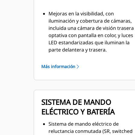
Mejoras en la visibilidad, con
iluminación y cobertura de cámaras,
incluida una cámara de visión trasera
optativa con pantalla en color, y luces
LED estandarizadas que iluminan la
parte delantera y trasera.
Preparado de fábrica para la
extinción de incendios, zona
Más información
específica para latas y múltiples
puntos de activación de la extinción
de incendios, incluso desde el
interior de la cabina.
SISTEMA DE MANDO
Acceso y salida mejorados con banda
ELÉCTRICO Y BATERÍA
de rodadura antideslizante en todas
las superficies de paso, sistema de
Sistema de mando eléctrico de
pasamanos de nuevo diseño con
reluctancia conmutada (SR, switched
cobertura total y dos salidas de