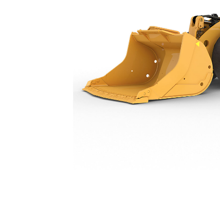
R1700 XE (eléctrico A Batería)
Esp