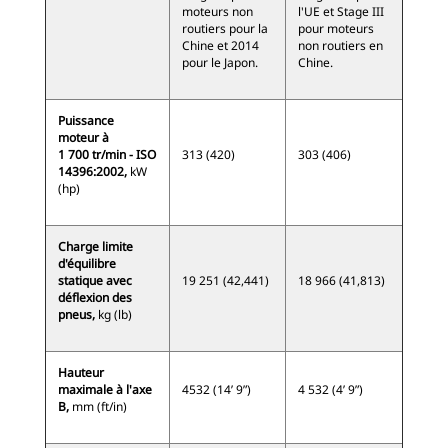
moteurs non
l'UE et Stage III
routiers pour la
pour moteurs
Chine et 2014
non routiers en
pour le Japon.
Chine.
Puissance
moteur à
1 700 tr/min - ISO
313 (420)
303 (406)
14396:2002,
kW
(hp)
Charge limite
d'équilibre
statique avec
19 251 (42,441)
18 966 (41,813)
déflexion des
pneus,
kg (lb)
Hauteur
maximale à l'axe
4532 (14’ 9”)
4 532 (4’ 9”)
B,
mm (ft/in)