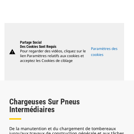
Partage Social
Des Cookies Sont Requis
Paramètres des
warning
Pour regarder des vidéos, cliquez sur le
cookies
lien Paramètres relatifs aux cookies et
acceptez les Cookies de ciblage
Chargeuses Sur Pneus
Intermédiaires
De la manutention et du chargement de tombereaux
jusqu'aux travaux de construction générale et aux tâches