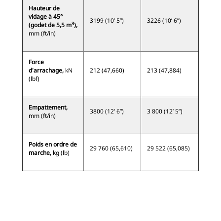
Hauteur de
vidage à 45°
3199 (10’ 5”)
3226 (10’ 6”)
3
(godet de 5,5 m
),
mm (ft/in)
Force
d'arrachage,
kN
212 (47,660)
213 (47,884)
(lbf)
Empattement,
3800 (12’ 6”)
3 800 (12’ 5”)
mm (ft/in)
Poids en ordre de
29 760 (65,610)
29 522 (65,085)
marche,
kg (lb)