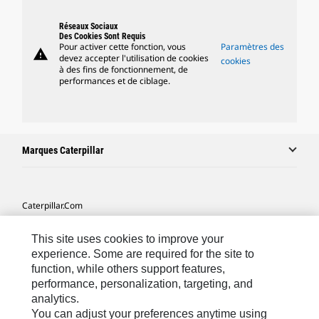
Réseaux Sociaux
Des Cookies Sont Requis
Pour activer cette fonction, vous
Paramètres des
warning
devez accepter l'utilisation de cookies
cookies
à des fins de fonctionnement, de
performances et de ciblage.
Marques Caterpillar
Caterpillar.com
Contacter Caterpillar
This site uses cookies to improve your
Mes Préférences Marketing
experience. Some are required for the site to
function, while others support features,
Plan Du Site
performance, personalization, targeting, and
analytics.
Cookie Settings
You can adjust your preferences anytime using