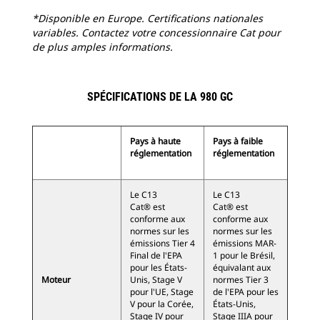
*Disponible en Europe. Certifications nationales
variables. Contactez votre concessionnaire Cat pour
de plus amples informations.
SPÉCIFICATIONS DE LA 980 GC
Pays à haute
Pays à faible
réglementation
réglementation
Le C13
Le C13
Cat® est
Cat® est
conforme aux
conforme aux
normes sur les
normes sur les
émissions Tier 4
émissions MAR-
Final de l'EPA
1 pour le Brésil,
pour les États-
équivalant aux
Moteur
Unis, Stage V
normes Tier 3
pour l'UE, Stage
de l'EPA pour les
V pour la Corée,
États-Unis,
Stage IV pour
Stage IIIA pour