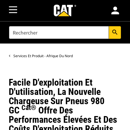
person
SEARCH
search
Services Et Produit - Afrique Du Nord
Facile D'exploitation Et
D'utilisation, La Nouvelle
Chargeuse Sur Pneus 980
Cat®
GC
Offre Des
Performances Élevées Et Des
Coûts D'exploitation Réduits