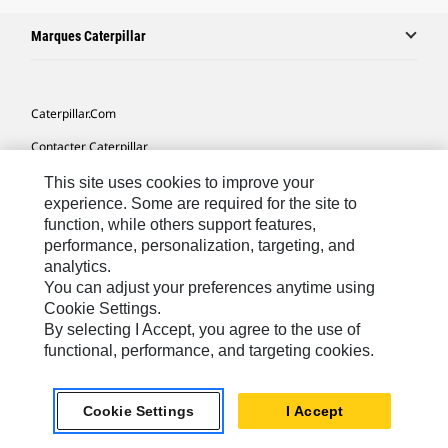
Marques Caterpillar
Caterpillar.com
Contacter Caterpillar
Mes Préférences Marketing
This site uses cookies to improve your
experience. Some are required for the site to
Plan Du Site
function, while others support features,
performance, personalization, targeting, and
Cookie Settings
analytics.
Mentions Légales
You can adjust your preferences anytime using
Cookie Settings.
Confidentialité
By selecting I Accept, you agree to the use of
functional, performance, and targeting cookies.
Africa, Middle East-French
© 2026 Caterpillar. Tous droits réservés
Cookie Settings
I Accept