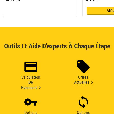
Affi
Outils Et Aide D'experts À Chaque Étape
Calculateur
Offres
De
Actuelles
Paiement
Options
Options