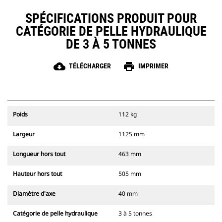
SPÉCIFICATIONS PRODUIT POUR
CATÉGORIE DE PELLE HYDRAULIQUE
DE 3 À 5 TONNES
cloud_download
print
TÉLÉCHARGER
IMPRIMER
Poids
112 kg
Largeur
1125 mm
Longueur hors tout
463 mm
Hauteur hors tout
505 mm
Diamètre d'axe
40 mm
Catégorie de pelle hydraulique
3 à 5 tonnes