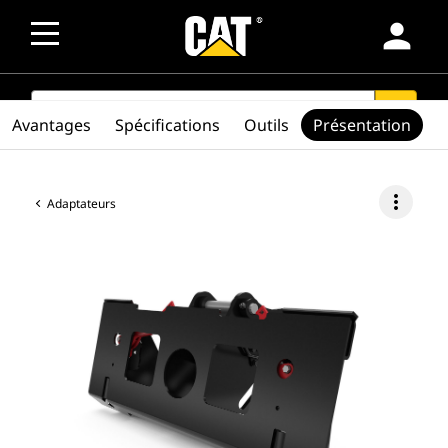
person
SEARCH
search
Avantages
Spécifications
Outils
Présentation
more_vert
Adaptateurs