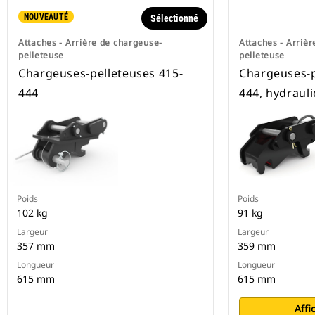
NOUVEAUTÉ
Sélectionné
Attaches - Arrière de chargeuse-
Attaches - Arriè
pelleteuse
pelleteuse
Chargeuses-pelleteuses 415-
Chargeuses-p
444
444, hydraul
Poids
Poids
102 kg
91 kg
Largeur
Largeur
357 mm
359 mm
Longueur
Longueur
615 mm
615 mm
Affi