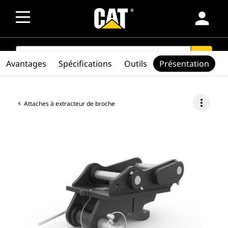
person
SEARCH
search
Avantages
Spécifications
Outils
Présentation
more_vert
Attaches à extracteur de broche