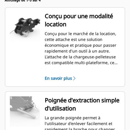
Affichage de 1-3 sur 4
Conçu pour une modalité
location
Conçu pour le marché de la location,
cette attache est une solution
économique et pratique pour passer
rapidement d'un outil à un autre.
L'attache de la chargeuse-pelleteuse
est compatible multi-plateforme, ce
qui permet aux chargeuses-
pelleteuses d'utiliser des
En savoir plus
équipements de minipelles
hydrauliques (7 à 9tonnes
uniquement).
Poignée d'extraction simple
d'utilisation
La grande poignée permet à
l'utilisateur d'enlever facilement et
rapidement la broche pour changer