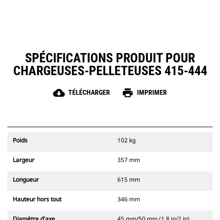
SPÉCIFICATIONS PRODUIT POUR
CHARGEUSES-PELLETEUSES 415-444
cloud_download
print
TÉLÉCHARGER
IMPRIMER
Poids
102 kg
Largeur
357 mm
Longueur
615 mm
Hauteur hors tout
346 mm
Diamètre d'axe
45 mm/50 mm (1,8 in/2 in)