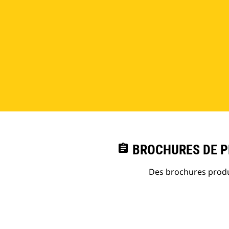
assignment
BROCHURES DE PR
Des brochures produi