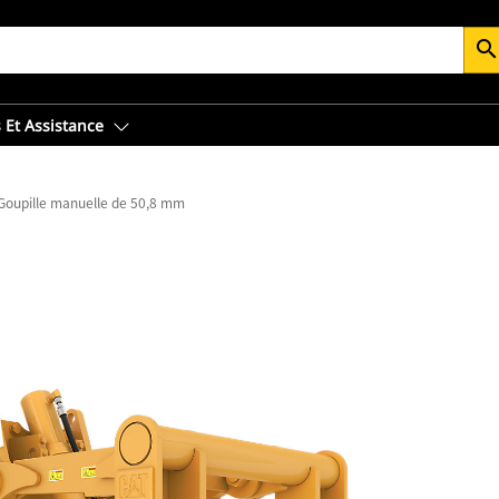
searc
 Et Assistance
Goupille manuelle de 50,8 mm