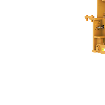
Goupille Manuelle De 50,8 Mm
Ava
Modifier le modèle