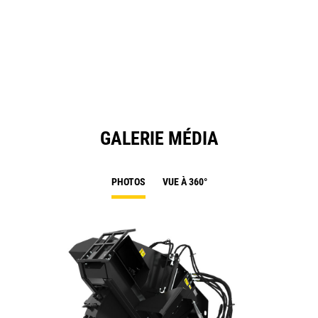
O
in
a
N
Ta
GALERIE MÉDIA
PHOTOS
VUE À 360°