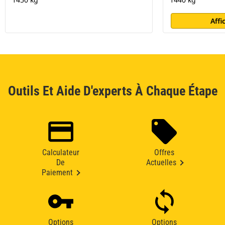
Affi
Outils Et Aide D'experts À Chaque Étape
Calculateur
Offres
De
Actuelles
Paiement
Options
Options