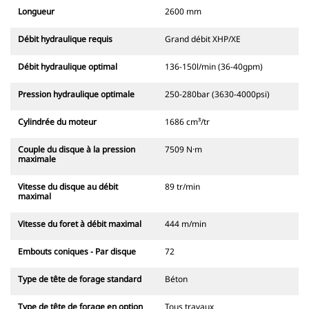
Longueur
2600 mm
Débit hydraulique requis
Grand débit XHP/XE
Débit hydraulique optimal
136-150l/min (36-40gpm)
Pression hydraulique optimale
250-280bar (3630-4000psi)
Cylindrée du moteur
1686 cm³/tr
Couple du disque à la pression
7509 N·m
maximale
Vitesse du disque au débit
89 tr/min
maximal
Vitesse du foret à débit maximal
444 m/min
Embouts coniques - Par disque
72
Type de tête de forage standard
Béton
Type de tête de forage en option
Tous travaux