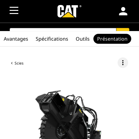
person
SEARCH
search
Avantages
Spécifications
Outils
Présentation
more_vert
Scies