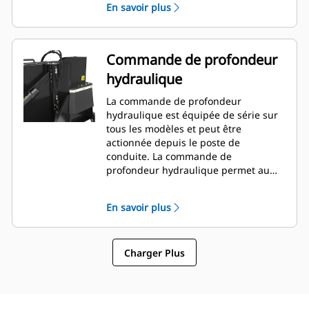
En savoir plus
obstacles, et ce, tout en réduisant le
besoin de repositionner la machine.
Commande de profondeur
hydraulique
La commande de profondeur
hydraulique est équipée de série sur
tous les modèles et peut être
actionnée depuis le poste de
conduite. La commande de
profondeur hydraulique permet au
conducteur d'ajuster la profondeur de
coupe à la volée dans la cabine pour
En savoir plus
un réglage rapide en fonction de la
tâche actuelle.
Charger Plus