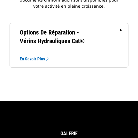
votre activité en pleine croissance.
file_download
Options De Réparation -
Vérins Hydrauliques Cat®
En Savoir Plus
GALERIE