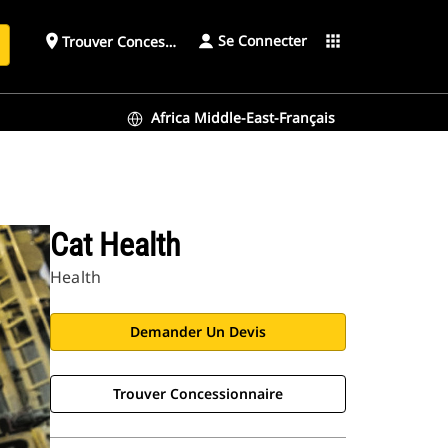
Se Connecter
place
apps
Trouver Concessionnaire
h
Africa Middle-East-Français
Cat Health
Health
Demander Un Devis
Trouver Concessionnaire