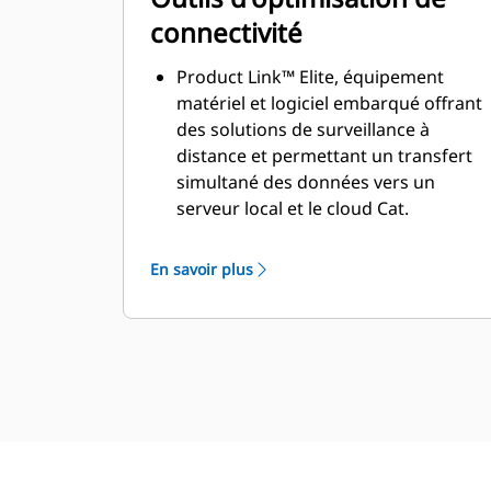
connectivité
Product Link™ Elite, équipement
matériel et logiciel embarqué offrant
des solutions de surveillance à
distance et permettant un transfert
simultané des données vers un
serveur local et le cloud Cat.
Product Link Elite – Diffusion de
données permettant un transfert de
En savoir plus
plus de 150 points de donnée d'état
et de fonctionnement des machines
via une communication Ethernet et
transmettant les données en temps
réel dans un format ouvert et
accessible.
VIMS Forwarder (Expéditeur VIMS),
application logicielle de site local qui