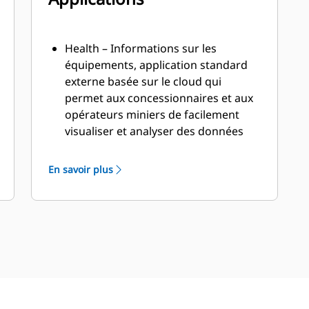
Health – Informations sur les
équipements, application standard
externe basée sur le cloud qui
permet aux concessionnaires et aux
opérateurs miniers de facilement
visualiser et analyser des données
électroniques de machine
transmises par des équipements
En savoir plus
miniers Cat ainsi que des
équipements d'autres constructeurs
via le site Web à l'aide d'un
navigateur courant. Elle permet de
créer et de personnaliser des
tableaux de bord alimentés par plus
de 40 widgets et de générer des
rapports par e-mail automatisés.