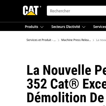
SEARCH
Produits
Secteurs D’activité
Services
Services et Produit - Europe de l'Ouest
Machine Press Releases
La nouv
La Nouvelle Pe
352 Cat® Exce
Démolition De