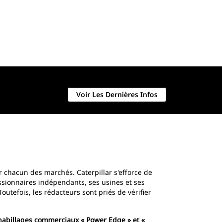
Pelle hydraulique
Afficher l'i
Voir Les Dernières Infos
ur chacun des marchés. Caterpillar s'efforce de
ssionnaires indépendants, ses usines et ses
utefois, les rédacteurs sont priés de vérifier
 habillages commerciaux « Power Edge » et «