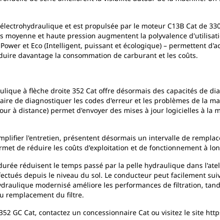
électrohydraulique et est propulsée par le moteur C13B Cat de 330 
uits moyenne et haute pression augmentent la polyvalence d'utilisat
ower et Eco (Intelligent, puissant et écologique) – permettent d'
réduire davantage la consommation de carburant et les coûts.
aulique à flèche droite 352 Cat offre désormais des capacités de dia
re de diagnostiquer les codes d'erreur et les problèmes de la mac
our à distance) permet d'envoyer des mises à jour logicielles à la 
simplifier l'entretien, présentent désormais un intervalle de rempl
rmet de réduire les coûts d'exploitation et de fonctionnement à lo
 durée réduisent le temps passé par la pelle hydraulique dans l'ateli
ectués depuis le niveau du sol. Le conducteur peut facilement suivre
ydraulique modernisé améliore les performances de filtration, tan
du remplacement du filtre.
 352 GC Cat, contactez un concessionnaire Cat ou visitez le site ht