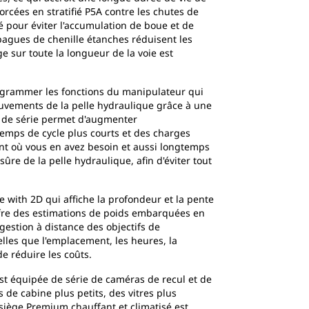
orcées en stratifié P5A contre les chutes de
né pour éviter l'accumulation de boue et de
 bagues de chenille étanches réduisent les
e sur toute la longueur de la voie est
rogrammer les fonctions du manipulateur qui
mouvements de la pelle hydraulique grâce à une
t de série permet d'augmenter
temps de cycle plus courts et des charges
nt où vous en avez besoin et aussi longtemps
ûre de la pelle hydraulique, afin d'éviter tout
 with 2D qui affiche la profondeur et la pente
offre des estimations de poids embarquées en
gestion à distance des objectifs de
lles que l'emplacement, les heures, la
de réduire les coûts.
est équipée de série de caméras de recul et de
 de cabine plus petits, des vitres plus
n siège Premium chauffant et climatisé est