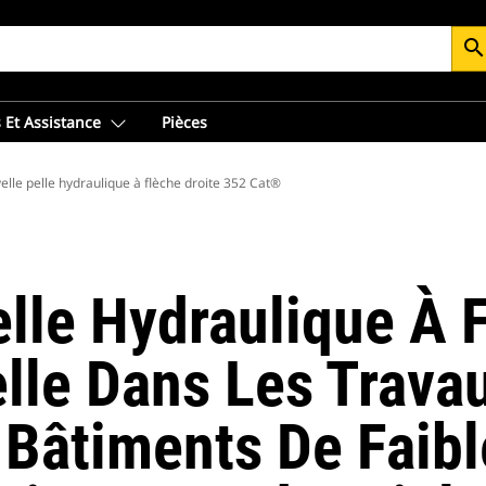
searc
 Et Assistance
Pièces
elle pelle hydraulique à flèche droite 352 Cat®
lle Hydraulique À 
lle Dans Les Trava
 Bâtiments De Faibl