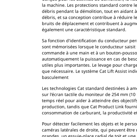
la machine. Les protections standard contre les
débris pendant la démolition, tout en aidant à 
débris, et sa conception contribue à réduire 
bruits de déplacement et contribuent à augmen
également une caractéristique standard.
Sa fonction d'identification du conducteur p
sont mémorisées lorsque le conducteur saisit 
commande à une main et à un bouton-poussoir 
automatiquement la puissance en cas de besoin
utiles plus importantes. Le levage pour char
que nécessaire. Le système Cat Lift Assist ind
basculement
Les technologies Cat standard destinées à amé
sur l'écran tactile du moniteur de 254 mm (10
temps réel pour aider à atteindre des objectif
production, tandis que Cat Product Link fourn
consommation de carburant, la productivité et l
Pour détecter facilement les objets et le pers
caméras latérales de droite, qui peuvent être 
grandes, un essuie-glace radial de toit et une