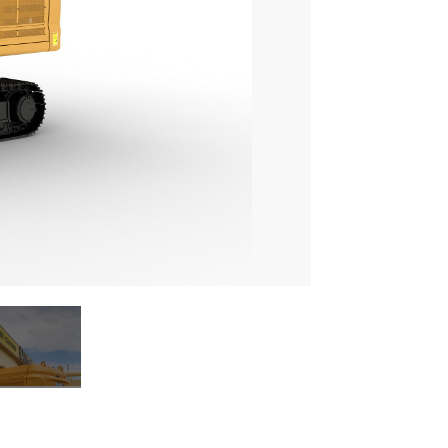
2
de
4