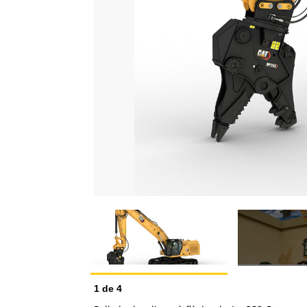
1
de
4