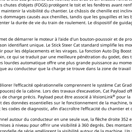
 chutes d'objets (FOGS) protègent le toit et les fenêtres avant renf
maintenir la visibilité du chantier. Le châssis de chenille est incli
les dommages causés aux chenilles, tandis que les goupilles et les
ter la durée de vie du train de roulement. Le dispositif de guidag
ermet de démarrer le moteur à l'aide d'un bouton-poussoir et de p
son identifiant unique. Le Stick Steer Cat standard simplifie les 
pour les déplacements et les virages. La fonction Auto Dig Boos
, ce qui se traduit par une meilleure pénétration du godet, des 
ges lourdes automatique offre une plus grande puissance au mome
ique au conducteur que la charge se trouve dans la zone de travail s
liorer l'efficacité opérationnelle comprennent le système Cat Grade
 pouces) de la cabine. Lors des travaux d'excavation, Cat Payload 
®
s de charge précis. Payload peut être associé à VisionLink
pour la 
it des données essentielles sur le fonctionnement de la machine, te
es codes de diagnostic, afin d'accroître l'efficacité du chantier et 
onnel autour du conducteur en une seule vue, la flèche droite 352 
mises à niveau pour offrir une visibilité à 360 degrés. Des montants
 rondelle de série améliorent la visibilité autour de la machine. U