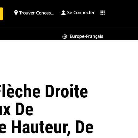
Se Connecter
place
apps
Trouver Concessionnaire
h
Europe-Français
Flèche Droite
ux De
e Hauteur, De