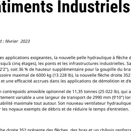
timents Industriels
 : février 2023
 applications exigeantes, la nouvelle pelle hydraulique à flèche d
squ'à cinq étages), les ponts et les infrastructures industrielles. S
42'2"), soit 36 % de hauteur supplémentaire pour la goupille du bra
ssoire maximal de 6000 kg (13 228 lb), la nouvelle flèche droite 35
t une efficacité accrues dans les applications de démolition et d'
 contrepoids amovible optionnel de 11,35 tonnes (25 022 lb), qui au
tement variable a une largeur de transport de 2990 mm (9'10") lor
tabilité maximale tout autour. Son nouveau ventilateur hydrauliq
les noyaux exempts de débris et de réduire le temps d'entretien.
èche droite 352 présente des flèches, des bras et un châssis renforc