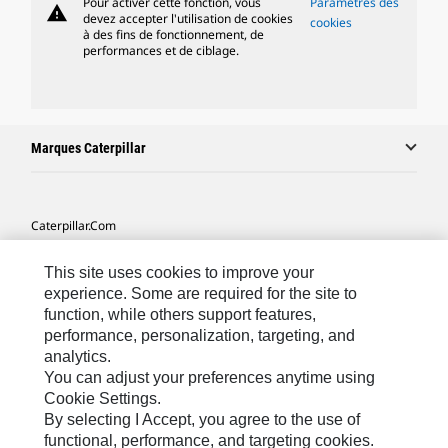
Pour activer cette fonction, vous
Paramètres des
warning
devez accepter l'utilisation de cookies
cookies
à des fins de fonctionnement, de
performances et de ciblage.
Marques Caterpillar
Caterpillar.com
Contacter Caterpillar
This site uses cookies to improve your
Mes Préférences Marketing
experience. Some are required for the site to
function, while others support features,
Plan Du Site
performance, personalization, targeting, and
analytics.
Cookie Settings
You can adjust your preferences anytime using
Légales
Cookie Settings.
By selecting I Accept, you agree to the use of
Confidentialité
functional, performance, and targeting cookies.