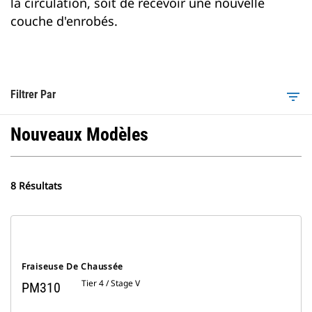
la circulation, soit de recevoir une nouvelle
couche d'enrobés.
Filtrer Par
filter_list
Nouveaux Modèles
8 Résultats
Fraiseuse De Chaussée
Tier 4 / Stage V
PM310