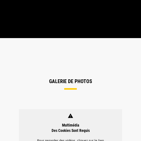
GALERIE DE PHOTOS
warning
Multimédia
Des Cookies Sont Requis
Pour regarder des vidéos, cliquez sur le lien