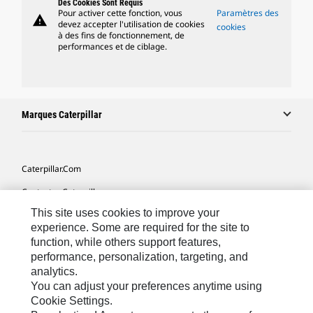
Des Cookies Sont Requis
Pour activer cette fonction, vous
Paramètres des
warning
devez accepter l'utilisation de cookies
cookies
à des fins de fonctionnement, de
performances et de ciblage.
Marques Caterpillar
Caterpillar.com
Contacter Caterpillar
This site uses cookies to improve your
Mes Préférences Marketing
experience. Some are required for the site to
Plan Du Site
function, while others support features,
performance, personalization, targeting, and
Cookie Settings
analytics.
Légales
You can adjust your preferences anytime using
Cookie Settings.
Confidentialité