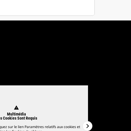
warning
Multimédia
s Cookies Sont Requis
quez sur le lien Paramètres relatifs aux cookies et
Pour regarder des 