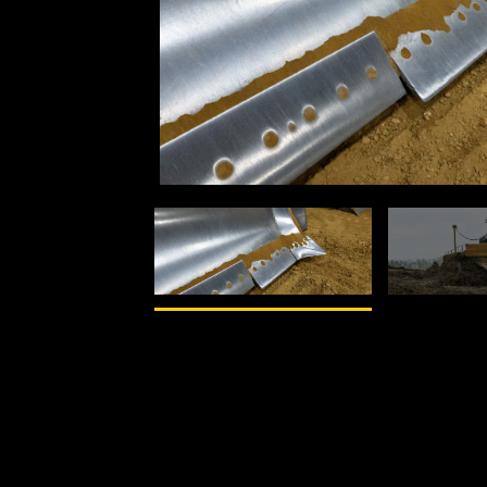
1
de
2
Dozer BUcket