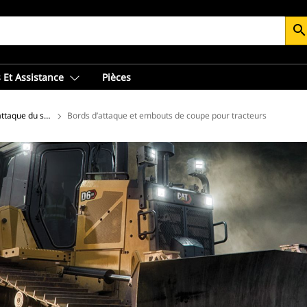
searc
 Et Assistance
Pièces
’attaque du sol (GET) pour tracteurs
Bords d’attaque et embouts de coupe pour tracteurs