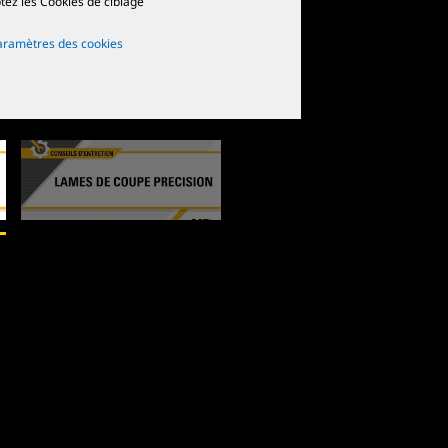
tez les Cookies de ciblage
aramètres des cookies
2
de
2