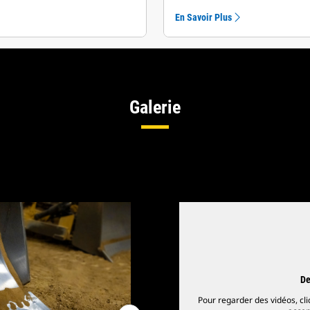
En Savoir Plus
Galerie
De
Pour regarder des vidéos, cli