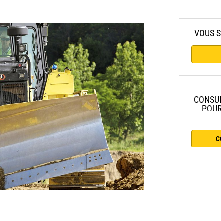
VOUS S
CONSUL
POUR
C