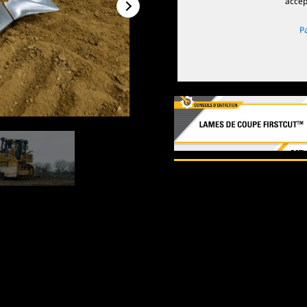
accep
P
1
de
2
2
de
2